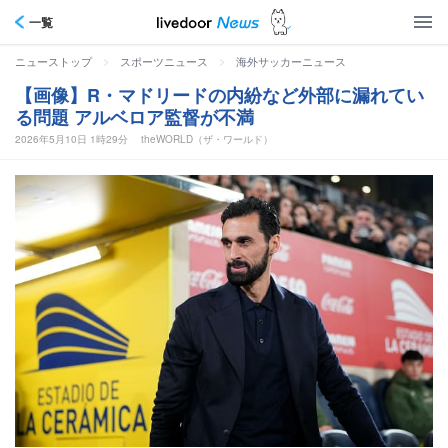
一覧
>
>
ニューストップ
スポーツニュース
海外サッカーニュース
【画像】R・マドリードの内紛など外部に漏れてい
る問題 アルベロア監督が不満
2026年5月10日 1時29分
theWORLD（ザ・ワールド）