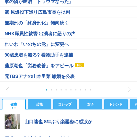
家の隣が民泊「トラウマなった」
露 原爆投下巡り広島市長を批判
無期刑の「終身刑化」傾向続く
NHK職員性被害 出演者に怒りの声
れいわ「いのちの党」に変更へ
90歳患者を殴る? 看護助手を逮捕
藤原竜也「労務改善」をアピール
元TBSアナの山本里菜 離婚を公表
健康
芸能
ゴシップ
女子
トレンド
Y
山口達也 8年ぶり楽器姿に感涙か