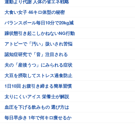
運動より代謝 人体の省エネ戦略
大食い女子 46キロ体型の秘密
バランスボール毎日10分で20kg減
躁状態引き起こしかねないNG行動
アトピーで「汚い」扱いされ苦悩
認知症研究で「音」注目される
夫の「産後うつ」にみられる症状
大豆を摂取してストレス過食防止
1日10回 お腹引き締まる簡単習慣
太りにくいアイス 栄養士が解説
血圧を下げる飲みもの 選び方は
毎日早歩き 1年で何キロ痩せるか