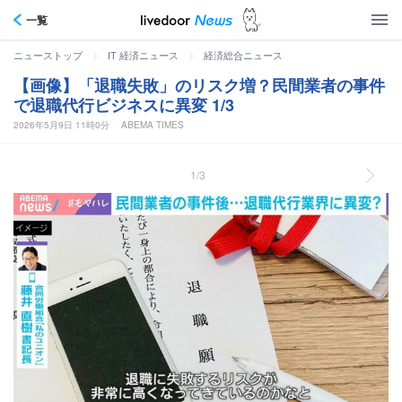
一覧
>
>
ニューストップ
IT 経済ニュース
経済総合ニュース
【画像】「退職失敗」のリスク増？民間業者の事件
で退職代行ビジネスに異変 1/3
2026年5月9日 11時0分
ABEMA TIMES
1/3