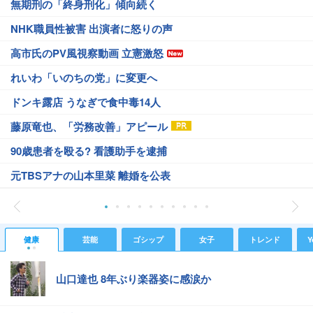
無期刑の「終身刑化」傾向続く
NHK職員性被害 出演者に怒りの声
高市氏のPV風視察動画 立憲激怒
れいわ「いのちの党」に変更へ
ドンキ露店 うなぎで食中毒14人
藤原竜也、「労務改善」アピール
90歳患者を殴る? 看護助手を逮捕
元TBSアナの山本里菜 離婚を公表
健康
芸能
ゴシップ
女子
トレンド
Y
山口達也 8年ぶり楽器姿に感涙か