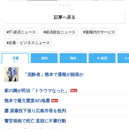
イメージ
記事へ戻る
#IT 経済ニュース
#経済総合ニュース
#退職代行サービス
#企業・ビジネスニュース
主要
国内
海外
IT 経済
ス
「泥酔者」熊本で通報が頻発か
家の隣が民泊「トラウマなった」
熊本で最大震度4の地震
露 原爆投下巡り広島市長を批判
警官発砲で死亡 直前に不審行動