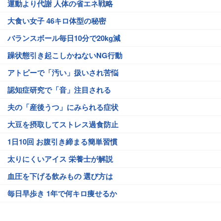
運動より代謝 人体の省エネ戦略
大食い女子 46キロ体型の秘密
バランスボール毎日10分で20kg減
躁状態引き起こしかねないNG行動
アトピーで「汚い」扱いされ苦悩
認知症研究で「音」注目される
夫の「産後うつ」にみられる症状
大豆を摂取してストレス過食防止
1日10回 お腹引き締まる簡単習慣
太りにくいアイス 栄養士が解説
血圧を下げる飲みもの 選び方は
毎日早歩き 1年で何キロ痩せるか