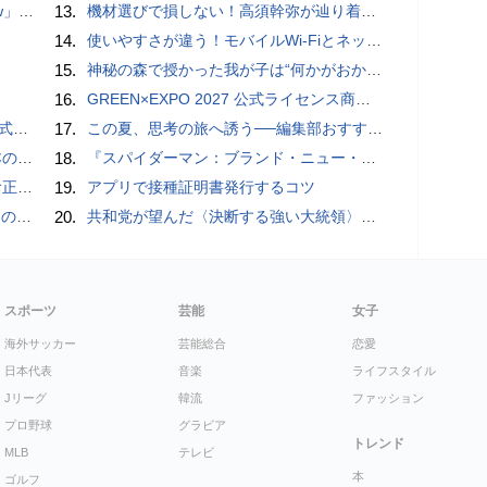
言われる？
13.
機材選びで損しない！高須幹弥が辿り着いた「大当り」の神マイクとは
14.
使いやすさが違う！モバイルWi-FiとネットHDD【PC-DIY 秋の陣】
15.
神秘の森で授かった我が子は“何かがおかしい”『ナイトボーン -夜哭-』本編映像解禁 母の絶叫顔うちわが全国の劇場に［ホラー通信］
16.
GREEN×EXPO 2027 公式ライセンス商品！初の「トゥンクトゥンク」公式LINEスタンプ、販売開始
レビュー
17.
この夏、思考の旅へ誘う──編集部おすすめの7冊：WIRED BOOK GUIDE
響も
18.
『スパイダーマン：ブランド・ニュー・デイ』のアクション撮影の裏側を明かす特別映像が公開
付開始
19.
アプリで接種証明書発行するコツ
間いらず
20.
共和党が望んだ〈決断する強い大統領〉が統治するアメリカの到来──「アメリカン・ドッペルゲンガー」by 池田純一#14
スポーツ
芸能
女子
海外サッカー
芸能総合
恋愛
日本代表
音楽
ライフスタイル
Jリーグ
韓流
ファッション
プロ野球
グラビア
トレンド
MLB
テレビ
本
ゴルフ