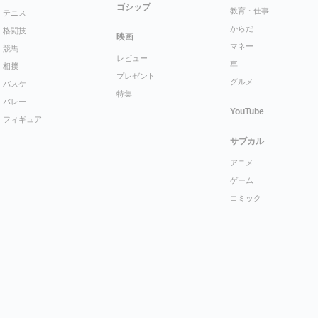
ゴシップ
教育・仕事
テニス
からだ
格闘技
映画
マネー
競馬
レビュー
車
相撲
プレゼント
グルメ
バスケ
特集
バレー
YouTube
フィギュア
サブカル
アニメ
ゲーム
コミック