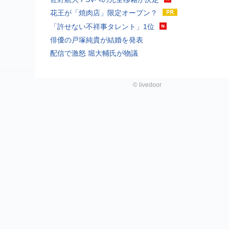
花王が「焼肉店」限定オープン？
「許せない不祥事タレント」1位
俳優の戸塚純貴が結婚を発表
配信で激怒 堀大輔氏が物議
©
livedoor