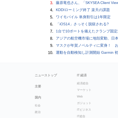
3.
藤原竜也さん、「SKYSEA Client View」新CMで「AI労務改善」をアピール 働き方をAIが分析したら「すぐに休んで」と
4.
KDDIローミング終了 楽天の課題
5.
ワイモバイル 単身割引は1年限定
6.
「iOS14」さっそく脱獄される?
7.
1台で10ポートを備えたクランプ固定式電源タップ「Anker Nano Power Strip (10-in-1, 70W, クランプ式)」
8.
アジアの航空機市場に地殻変動、日本のサプライヤーに影
9.
マスクが年賀ノベルティに変身！ お正月特別パッケージの注文受
10.
運動を自動検知し計測開始 Garmin 初のスマートバンドを発売 10日間のロングバッテリーで手
ニューストップ
IT 経済
経済総合
主要
マーケット
Web
国内
ガジェット
社会
ITビジネス
政治
IT総合