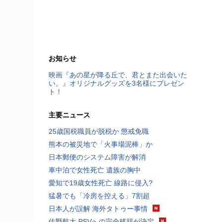
お知らせ
映画『あの星が降る丘で、君とまた出会いた
い。』オリジナルグッズを3名様にプレゼン
ト！
主要ニュース
25歳国税職員が脱税か 懲戒免職
熊本の被災地で「火事場泥棒」か
日本郵便のシステム障害が解消
車中泊で女性死亡 遺族の胸中
愛知で19歳女性死亡 線路に侵入?
猛暑でも「冷房を控える」7割超
日本人が誤解 海外タトゥー事情
佐野航大 PSVへの完全移籍が決定