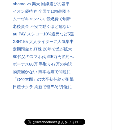
ahamo vs 楽天 回線選びの基準
イオン優待券 全国で10%割引も
ムーヴキャンバス 低燃費で刷新
老後資金 不安で動くほど危ない
au PAY スシロー10%還元など5選
XSR155 大人ライダーに人気集中
定期預金とJT株 20年で差が拡大
80代父のスマホ代 年5万円節約へ
ボーナス60万 手取り47万の内訳
物資届かない 熊本地震で問題に
「ゆで太郎」の大卒初任給が衝撃
日産サクラ 刷新で軽EVが身近に