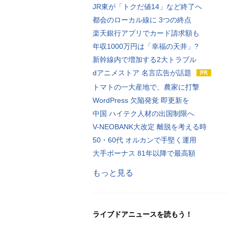
JR東が「トクだ値14」など終了へ
都会のローカル線に 3つの終点
楽天銀行アプリでカード請求額も
年収1000万円は「幸福の天井」?
新幹線内で増加する2大トラブル
dアニメストア 名言広告が話題
トマトの一大産地で、農家に打撃
WordPress 欠陥発覚 即更新を
中国 ハイテク人材の出国制限へ
V-NEOBANK大改定 離脱を考える時
50・60代 オルカンで手堅く運用
大手ボーナス 81年以降で最高額
もっと見る
ライブドアニュースを読もう！