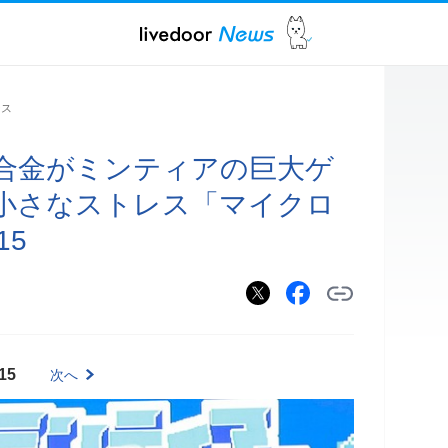
ース
合金がミンティアの巨大ゲ
小さなストレス「マイクロ
15
15
次へ