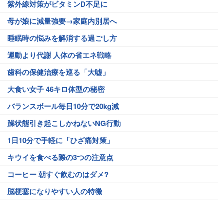
紫外線対策がビタミンD不足に
母が娘に減量強要→家庭内別居へ
睡眠時の悩みを解消する過ごし方
運動より代謝 人体の省エネ戦略
歯科の保健治療を巡る「大嘘」
大食い女子 46キロ体型の秘密
バランスボール毎日10分で20kg減
躁状態引き起こしかねないNG行動
1日10分で手軽に「ひざ痛対策」
キウイを食べる際の3つの注意点
コーヒー 朝すぐ飲むのはダメ?
脳梗塞になりやすい人の特徴