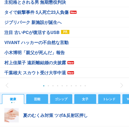
主犯格とされる男 無期懲役判決
タイで銃撃事件 5人死亡23人負傷
ジブリパーク 新施設が誕生へ
注目 古いPCが復活するUSB
VIVANT ハッカーの不自然な言動
小木博明「親父が死んだ」報告
村上佳菜子 遠距離結婚の夫披露
千葉雄大 スカウト受け大学中退
健康
芸能
ゴシップ
女子
トレンド
Y
夏のむくみ対策 ツボ&反射区押し