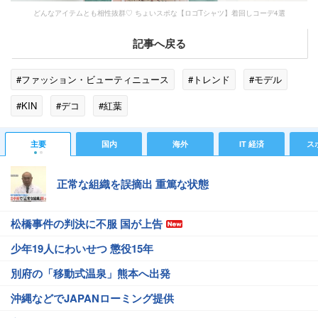
どんなアイテムとも相性抜群♡ ちょいスポな【ロゴTシャツ】着回しコーデ4選
記事へ戻る
#ファッション・ビューティニュース
#トレンド
#モデル
#KIN
#デコ
#紅葉
主要
国内
海外
IT 経済
ス
正常な組織を誤摘出 重篤な状態
松橋事件の判決に不服 国が上告
少年19人にわいせつ 懲役15年
別府の「移動式温泉」熊本へ出発
沖縄などでJAPANローミング提供