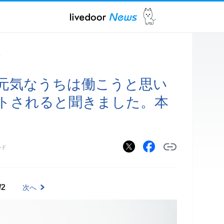
ス
も元気なうちは働こうと思い
トされると聞きました。本
ルド
/2
次へ