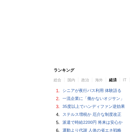
ランキング
総合
国内
政治
海外
経済
IT
1.
シニアが夜行バス利用 体験語る
2.
一流企業に「働かないオジサン」
3.
35度以上でハンディファン逆効果
4.
ステルス増税か 厄介な制度改正
5.
派遣で時給2200円 将来は安心か
6.
運動より代謝 人体の省エネ戦略