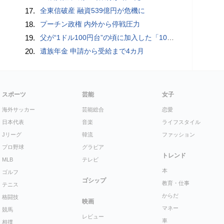
17.
全東信破産 融資539億円が危機に
18.
プーチン政権 内外から停戦圧力
19.
父が“1ドル100円台”の頃に加入した「1000万円の外貨建て保険」が、円安で「評価額1610万円」に…“相続税額”はいくら増えますか？ 死後も税金が動くケースとは
20.
遺族年金 申請から受給まで4カ月
スポーツ
芸能
女子
海外サッカー
芸能総合
恋愛
日本代表
音楽
ライフスタイル
Jリーグ
韓流
ファッション
プロ野球
グラビア
トレンド
MLB
テレビ
本
ゴルフ
ゴシップ
教育・仕事
テニス
からだ
格闘技
映画
マネー
競馬
レビュー
車
相撲