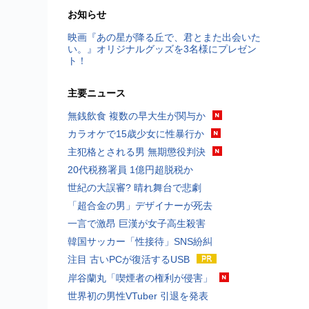
お知らせ
映画『あの星が降る丘で、君とまた出会いた
い。』オリジナルグッズを3名様にプレゼン
ト！
主要ニュース
無銭飲食 複数の早大生が関与か
カラオケで15歳少女に性暴行か
主犯格とされる男 無期懲役判決
20代税務署員 1億円超脱税か
世紀の大誤審? 晴れ舞台で悲劇
「超合金の男」デザイナーが死去
一言で激昂 巨漢が女子高生殺害
韓国サッカー「性接待」SNS紛糾
注目 古いPCが復活するUSB
岸谷蘭丸「喫煙者の権利が侵害」
世界初の男性VTuber 引退を発表