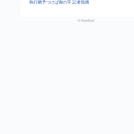
執行猶予つけば御の字 記者指摘
©
livedoor