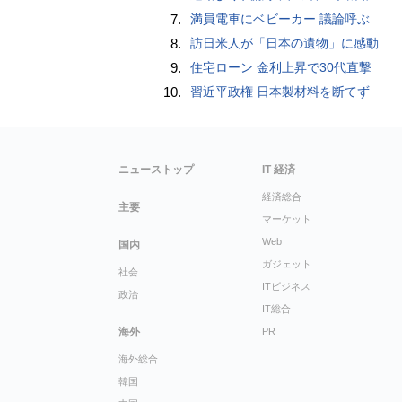
7.
満員電車にベビーカー 議論呼ぶ
8.
訪日米人が「日本の遺物」に感動
9.
住宅ローン 金利上昇で30代直撃
10.
習近平政権 日本製材料を断てず
ニューストップ
IT 経済
経済総合
主要
マーケット
Web
国内
ガジェット
社会
ITビジネス
政治
IT総合
海外
PR
海外総合
韓国