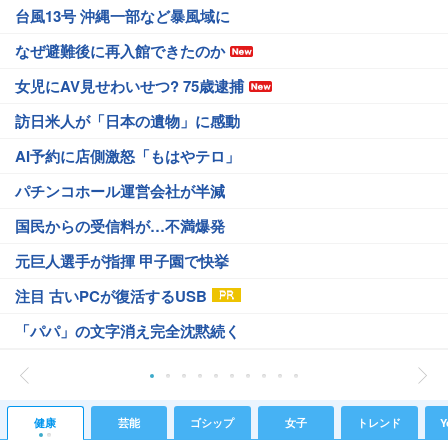
台風13号 沖縄一部など暴風域に
なぜ避難後に再入館できたのか
女児にAV見せわいせつ? 75歳逮捕
訪日米人が「日本の遺物」に感動
AI予約に店側激怒「もはやテロ」
パチンコホール運営会社が半減
国民からの受信料が…不満爆発
元巨人選手が指揮 甲子園で快挙
注目 古いPCが復活するUSB
「パパ」の文字消え完全沈黙続く
健康
芸能
ゴシップ
女子
トレンド
Y