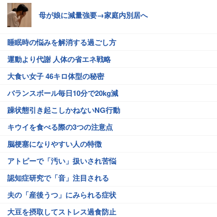
母が娘に減量強要→家庭内別居へ
睡眠時の悩みを解消する過ごし方
運動より代謝 人体の省エネ戦略
大食い女子 46キロ体型の秘密
バランスボール毎日10分で20kg減
躁状態引き起こしかねないNG行動
キウイを食べる際の3つの注意点
脳梗塞になりやすい人の特徴
アトピーで「汚い」扱いされ苦悩
認知症研究で「音」注目される
夫の「産後うつ」にみられる症状
大豆を摂取してストレス過食防止