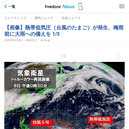
一覧
>
>
ニューストップ
国内ニュース
社会ニュース
【画像】熱帯低気圧（台風のたまご）が発生、梅雨
前に大雨への備えを 1/3
2026年5月8日 14時25分
tenki.jp
1/3