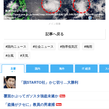
メイン画像
記事へ戻る
#国内ニュース
#社会ニュース
#熱帯低気圧
#梅雨
#台風
#天気
主要
国内
海外
IT 経済
ス
「脱STARTO社」かじ切り…大勝利
覆面かぶってガソスタ強盗未遂か
「盗撮がクセに」教員の男逮捕