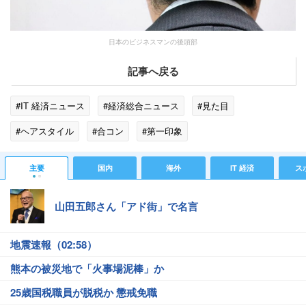
日本のビジネスマンの後頭部
記事へ戻る
#IT 経済ニュース
#経済総合ニュース
#見た目
#ヘアスタイル
#合コン
#第一印象
主要
国内
海外
IT 経済
ス
山田五郎さん「アド街」で名言
地震速報（02:58）
熊本の被災地で「火事場泥棒」か
25歳国税職員が脱税か 懲戒免職