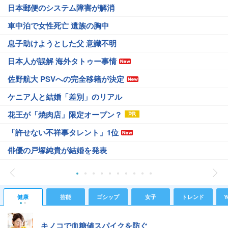
日本郵便のシステム障害が解消
車中泊で女性死亡 遺族の胸中
息子助けようとした父 意識不明
日本人が誤解 海外タトゥー事情
佐野航大 PSVへの完全移籍が決定
ケニア人と結婚「差別」のリアル
花王が「焼肉店」限定オープン？
「許せない不祥事タレント」1位
俳優の戸塚純貴が結婚を発表
健康
芸能
ゴシップ
女子
トレンド
Y
キノコで血糖値スパイクを防ぐ