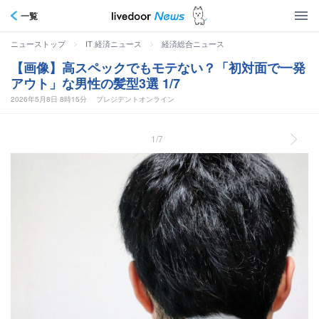
一覧
>
>
ニューストップ
IT 経済ニュース
経済総合ニュース
【画像】高スペックでもモテない？「初対面で一発
アウト」な男性の髪型3選 1/7
2026年5月8日 8時15分
プレジデントオンライン
1/7