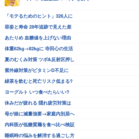
「モテるためのヒント」326人に
容姿と寿命 28年追跡で見えた差
あたりめ 血糖値を上げない理由
体重62kg→82kgに 寺田心の生活
夏のむくみ対策 ツボ&反射区押し
紫外線対策がビタミンD不足に
緑茶を飲むと死亡リスク低まる?
ヨーグルト いつ食べたらいい?
休みだが疲れる 隠れ疲労対策は
母が娘に減量強要→家庭内別居へ
内科医が低糖質麺を食べ比べ検証
睡眠時の悩みを解消する過ごし方