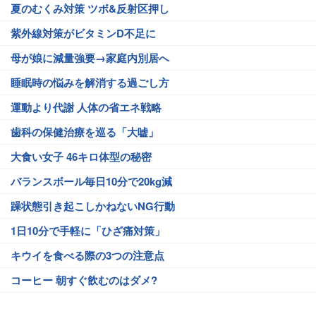
夏のむくみ対策 ツボ&反射区押し
紫外線対策がビタミンD不足に
母が娘に減量強要→家庭内別居へ
睡眠時の悩みを解消する過ごし方
運動より代謝 人体の省エネ戦略
歯科の保健治療を巡る「大嘘」
大食い女子 46キロ体型の秘密
バランスボール毎日10分で20kg減
躁状態引き起こしかねないNG行動
1日10分で手軽に「ひざ痛対策」
キウイを食べる際の3つの注意点
コーヒー 朝すぐ飲むのはダメ?