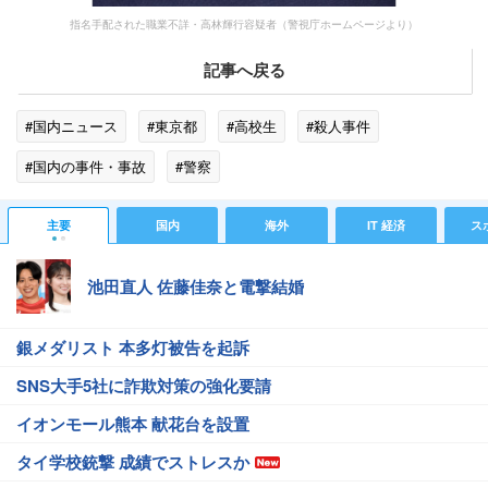
指名手配された職業不詳・高林輝行容疑者（警視庁ホームページより）
記事へ戻る
#国内ニュース
#東京都
#高校生
#殺人事件
#国内の事件・事故
#警察
主要
国内
海外
IT 経済
ス
池田直人 佐藤佳奈と電撃結婚
銀メダリスト 本多灯被告を起訴
SNS大手5社に詐欺対策の強化要請
イオンモール熊本 献花台を設置
タイ学校銃撃 成績でストレスか