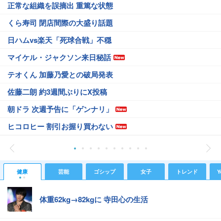
正常な組織を誤摘出 重篤な状態
くら寿司 閉店間際の大盛り話題
日ハムvs楽天「死球合戦」不穏
マイケル・ジャクソン来日秘話
テオくん 加藤乃愛との破局発表
佐藤二朗 約3週間ぶりにX投稿
朝ドラ 次週予告に「ゲンナリ」
ヒコロヒー 割引お握り買わない
健康
芸能
ゴシップ
女子
トレンド
Y
体重62kg→82kgに 寺田心の生活