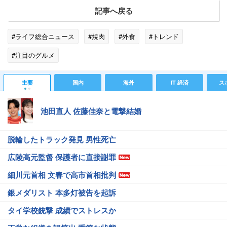
記事へ戻る
#ライフ総合ニュース
#焼肉
#外食
#トレンド
#注目のグルメ
主要
国内
海外
IT 経済
ス
池田直人 佐藤佳奈と電撃結婚
脱輪したトラック発見 男性死亡
広陵高元監督 保護者に直接謝罪
細川元首相 文春で高市首相批判
銀メダリスト 本多灯被告を起訴
タイ学校銃撃 成績でストレスか