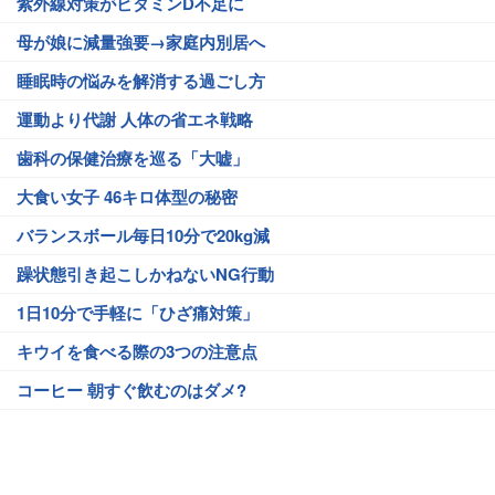
紫外線対策がビタミンD不足に
母が娘に減量強要→家庭内別居へ
睡眠時の悩みを解消する過ごし方
運動より代謝 人体の省エネ戦略
歯科の保健治療を巡る「大嘘」
大食い女子 46キロ体型の秘密
バランスボール毎日10分で20kg減
躁状態引き起こしかねないNG行動
1日10分で手軽に「ひざ痛対策」
キウイを食べる際の3つの注意点
コーヒー 朝すぐ飲むのはダメ?