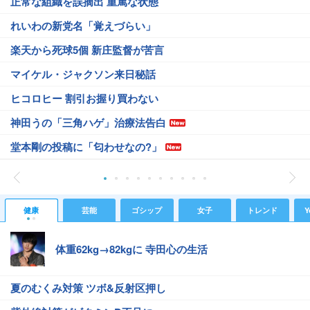
正常な組織を誤摘出 重篤な状態
れいわの新党名「覚えづらい」
楽天から死球5個 新庄監督が苦言
マイケル・ジャクソン来日秘話
ヒコロヒー 割引お握り買わない
神田うの「三角ハゲ」治療法告白
堂本剛の投稿に「匂わせなの?」
健康
芸能
ゴシップ
女子
トレンド
Y
体重62kg→82kgに 寺田心の生活
夏のむくみ対策 ツボ&反射区押し