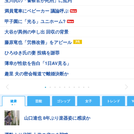
玉川氏の「警察官が死刑」に批判
満員電車にベビーカー 議論呼ぶ
甲子園に「光る」ユニホーム?
大谷が異例の申し出 回収の背景
藤原竜也「労務改善」をアピール
ひろゆき氏の妻 投稿を謝罪
薄幸が性欲を告白「1日AV見る」
趣里 夫の密会報道で離婚決断か
健康
芸能
ゴシップ
女子
トレンド
Y
山口達也 8年ぶり楽器姿に感涙か