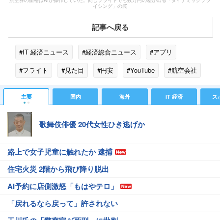
航空券の価格はAIが操作していた。同じフライトでも数万円の差が出る「ダイナミックプラ
イシング」の罠
記事へ戻る
#IT 経済ニュース
#経済総合ニュース
#アプリ
#フライト
#見た目
#円安
#YouTube
#航空会社
#ブラウザ
主要
国内
海外
IT 経済
ス
歌舞伎俳優 20代女性ひき逃げか
路上で女子児童に触れたか 逮捕
住宅火災 2階から飛び降り脱出
AI予約に店側激怒「もはやテロ」
「戻れるなら戻って」許されない