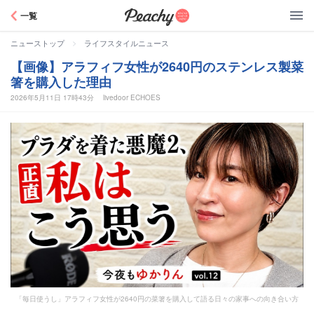
Peachy
一覧
>
ニューストップ
ライフスタイルニュース
【画像】アラフィフ女性が2640円のステンレス製菜
箸を購入した理由
2026年5月11日 17時43分
livedoor ECHOES
「毎日使うし」アラフィフ女性が2640円の菜箸を購入して語る日々の家事への向き合い方