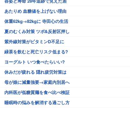
容姿と寿命 28年追跡で見えた差
あたりめ 血糖値を上げない理由
体重62kg→82kgに 寺田心の生活
夏のむくみ対策 ツボ&反射区押し
紫外線対策がビタミンD不足に
緑茶を飲むと死亡リスク低まる?
ヨーグルト いつ食べたらいい?
休みだが疲れる 隠れ疲労対策は
母が娘に減量強要→家庭内別居へ
内科医が低糖質麺を食べ比べ検証
睡眠時の悩みを解消する過ごし方