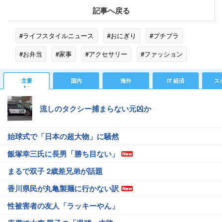
記事へ戻る
#ライフスタイルニュース
#おにぎり
#プチプラ
#お弁当
#家事
#アクセサリー
#ファッション
#プラダを着た悪魔
#投資
#モチベーション
主要
国内
海外
IT 経済
ス
#山本山
#マッサージ
流しのタクシー捕まらない元凶か
始球式で「日本の超大物」に騒然
飯塚幸三氏に長男「勝ち目ない」
まるで双子 2歳差兄弟が話題
香川県民が丸亀製麺に行かない訳
性被害者の友人「ラッキーやん」