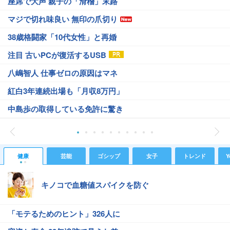
座席で大声 親子の「滑稽」末路
マジで切れ味良い 無印の爪切り
38歳格闘家「10代女性」と再婚
注目 古いPCが復活するUSB
八嶋智人 仕事ゼロの原因はマネ
紅白3年連続出場も「月収8万円」
中島歩の取得している免許に驚き
健康
芸能
ゴシップ
女子
トレンド
Y
キノコで血糖値スパイクを防ぐ
「モテるためのヒント」326人に