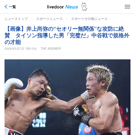
一覧
>
>
ニューストップ
スポーツニュース
スポーツその他ニュース
【画像】井上尚弥の“セオリー無関係”な攻防に絶
賛 タイソン指導した男「完璧だ」中谷戦で規格外
の才能
2026年5月7日 7時13分
THE ANSWER