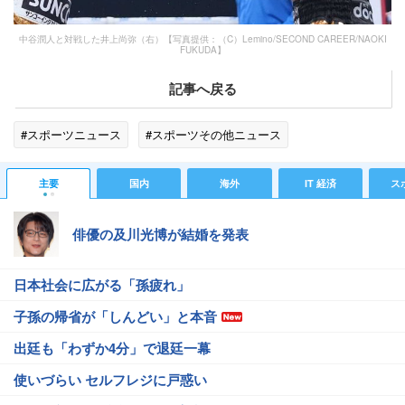
中谷潤人と対戦した井上尚弥（右）【写真提供：（C）Lemino/SECOND CAREER/NAOKI
FUKUDA】
記事へ戻る
#スポーツニュース
#スポーツその他ニュース
主要
国内
海外
IT 経済
ス
俳優の及川光博が結婚を発表
日本社会に広がる「孫疲れ」
子孫の帰省が「しんどい」と本音
出廷も「わずか4分」で退廷一幕
使いづらい セルフレジに戸惑い