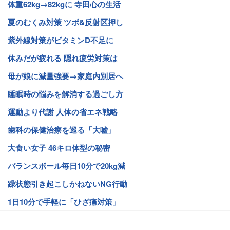
体重62kg→82kgに 寺田心の生活
夏のむくみ対策 ツボ&反射区押し
紫外線対策がビタミンD不足に
休みだが疲れる 隠れ疲労対策は
母が娘に減量強要→家庭内別居へ
睡眠時の悩みを解消する過ごし方
運動より代謝 人体の省エネ戦略
歯科の保健治療を巡る「大嘘」
大食い女子 46キロ体型の秘密
バランスボール毎日10分で20kg減
躁状態引き起こしかねないNG行動
1日10分で手軽に「ひざ痛対策」