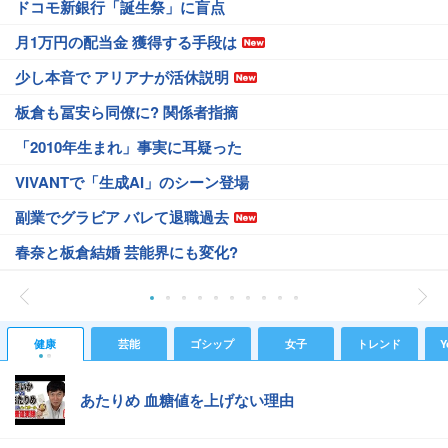
ドコモ新銀行「誕生祭」に盲点
月1万円の配当金 獲得する手段は
少し本音で アリアナが活休説明
板倉も冨安ら同僚に? 関係者指摘
「2010年生まれ」事実に耳疑った
VIVANTで「生成AI」のシーン登場
副業でグラビア バレて退職過去
春奈と板倉結婚 芸能界にも変化?
健康
芸能
ゴシップ
女子
トレンド
Y
あたりめ 血糖値を上げない理由