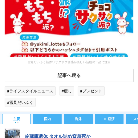
雪見だいふく新作♡サクサク食感が楽しい話題の一品に注目
記事へ戻る
#ライフスタイルニュース
#癒し
#プレゼント
#雪見だいふく
主要
国内
海外
IT 経済
ス
冷蔵庫遺体 タオル詰め窒息死か