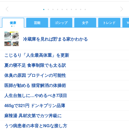
健康
芸能
ゴシップ
女子
トレンド
Y
冷蔵庫を見れば貯まる家かわかる
こじるり「人生最高体重」を更新
夏の寝不足 食事制限でも太る訳
体臭の原因 プロテインの可能性
医師が勧める 猫背解消の体操術
人生台無しに…やめるべき7項目
465gで321円 ドンキプリン品薄
麻辣湯 具材次第でカツ丼級に
うつ病患者の本音とNGな接し方