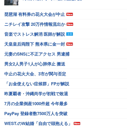
琵琶湖 有料券の花火大会が中止
ニチレイ攻撃 20万件情報流出か
音楽でストレス解消 医師が解説
天皇皇后両陛下 熊本県に金一封
元妻のSNSに不正アクセス 男逮捕
男女2人男子1人が心肺停止 搬送
中止の花火大会、3市が関与否定
「お金使えない症候群」FPが解説
昨夏覇者・沖縄尚学が初戦で敗退
7月の企業倒産1000件超 今年最多
PayPay 登録者数7500万人を突破
WEST.のW結婚「自由で頭抱える」