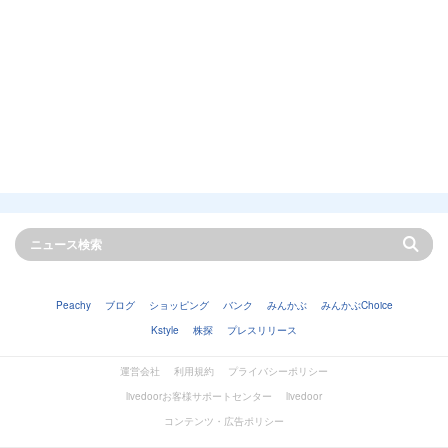
Peachy
ブログ
ショッピング
バンク
みんかぶ
みんかぶChoice
Kstyle
株探
プレスリリース
運営会社
利用規約
プライバシーポリシー
livedoorお客様サポートセンター
livedoor
コンテンツ・広告ポリシー