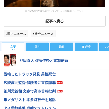
毎月20万円が愛人に渡っていた…（写真はイメージ）
記事へ戻る
#国内ニュース
#社会ニュース
主要
国内
海外
IT 経済
ス
池田直人 佐藤佳奈と電撃結婚
脱輪したトラック発見 男性死亡
広陵高元監督 保護者に直接謝罪
細川元首相 文春で高市首相批判
銀メダリスト 本多灯被告を起訴
タイ学校銃撃 成績でストレスか