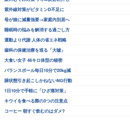
紫外線対策がビタミンD不足に
母が娘に減量強要→家庭内別居へ
睡眠時の悩みを解消する過ごし方
運動より代謝 人体の省エネ戦略
歯科の保健治療を巡る「大嘘」
大食い女子 46キロ体型の秘密
バランスボール毎日10分で20kg減
躁状態引き起こしかねないNG行動
1日10分で手軽に「ひざ痛対策」
キウイを食べる際の3つの注意点
コーヒー 朝すぐ飲むのはダメ?