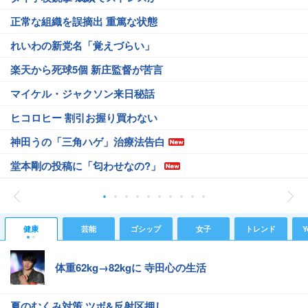
正常な組織を誤摘出 重篤な状態
れいわの新党名「覚えづらい」
楽天から死球5個 新庄監督が苦言
マイケル・ジャクソン来日秘話
ヒコロヒー 割引お握り買わない
神田うの「三角ハゲ」治療法告白
堂本剛の投稿に「匂わせなの?」
健康
芸能
ゴシップ
女子
トレンド
Y
体重62kg→82kgに 寺田心の生活
夏のむくみ対策 ツボ&反射区押し