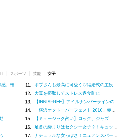
IT
スポーツ
芸能
女子
る場所について（1）
11.
ボブさんも最高に可愛く♡結婚式の主役～お呼ばれ向け髪型・アレンジ集
12.
大豆を摂取してストレス過食防止
13.
【INNISFREE】アイルナンバーラインのハンドクリームが新登場♡
14.
「横浜オクトーバーフェスト 2016」赤レンガで、過去最多130種類以上のビール
動
15.
【ミュージック占い】ロック、ジャズ、アニソン……あなたを音楽にたとえるとどの音楽？
16.
足首の締まりはセクシー女子？！キュッと細い足首をつくる4つの美脚トレ
ワケ
17.
ナチュラルな女っぽさ！ニュアンスパーマで雰囲気美人に変身しちゃお♪