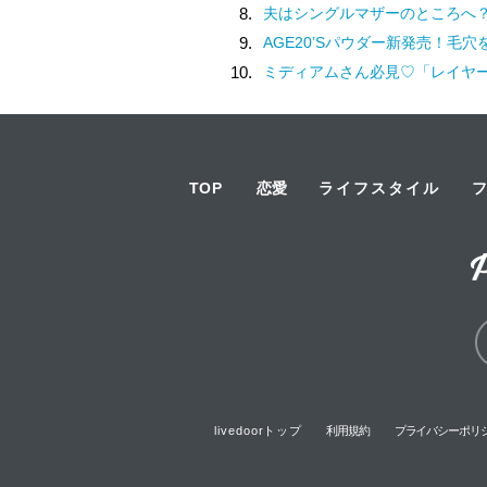
8.
夫はシングルマザーのところへ？バカにされた妻が抱く、虚しさの正体／離婚してもいいですか？
9.
AGE20’Sパウダー新発売！毛穴を自然にぼかすクラウド
10.
ミディアムさん必見♡「レイヤーONでウルフへアに」挑
TOP
恋愛
ライフスタイル
livedoorトップ
利用規約
プライバシーポリ