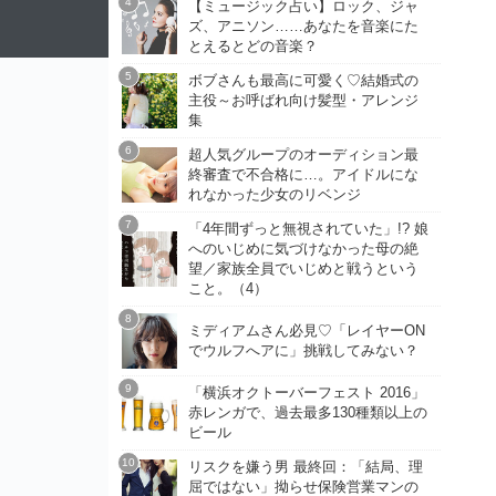
【ミュージック占い】ロック、ジャ
ズ、アニソン……あなたを音楽にた
とえるとどの音楽？
ボブさんも最高に可愛く♡結婚式の
主役～お呼ばれ向け髪型・アレンジ
集
超人気グループのオーディション最
終審査で不合格に…。アイドルにな
れなかった少女のリベンジ
「4年間ずっと無視されていた」!? 娘
へのいじめに気づけなかった母の絶
望／家族全員でいじめと戦うという
こと。（4）
ミディアムさん必見♡「レイヤーON
でウルフへアに」挑戦してみない？
「横浜オクトーバーフェスト 2016」
赤レンガで、過去最多130種類以上の
ビール
リスクを嫌う男 最終回：「結局、理
屈ではない」拗らせ保険営業マンの