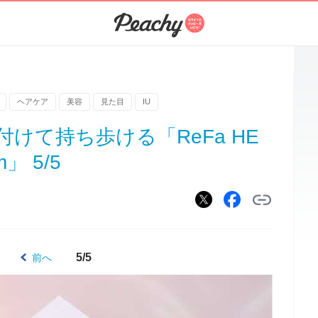
ヘアケア
美容
見た目
IU
けて持ち歩ける「ReFa HE
m」 5/5
5/5
前へ