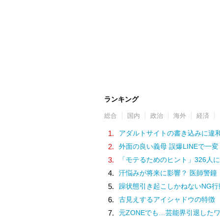
ランキング
総合
国内
政治
海外
経済
1.
アダルトサイトの書き込みに違和感。軽い気持ちでコメントしてみると…／近畿地方のあ
2.
外面の良い義母 誤爆LINEで一変
3.
「モテるためのヒント」326人に
4.
汗悩みが将来に影響？ 医師警鐘
5.
躁状態引き起こしかねないNG行
6.
古見えするアイシャドウの特徴
7.
元ZONEでも…芸能界引退した