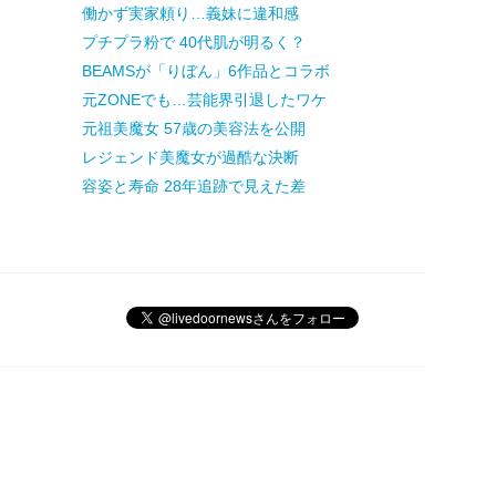
働かず実家頼り…義妹に違和感
プチプラ粉で 40代肌が明るく？
BEAMSが「りぼん」6作品とコラボ
元ZONEでも…芸能界引退したワケ
元祖美魔女 57歳の美容法を公開
レジェンド美魔女が過酷な決断
容姿と寿命 28年追跡で見えた差