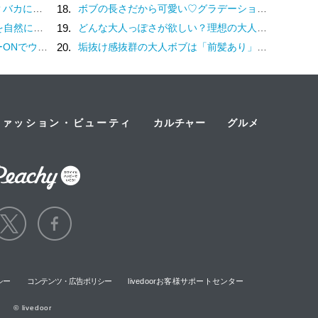
 翔子の場合（19）
18.
ボブの長さだから可愛い♡グラデーションカラーでイマドキヘアに♪
ブラー肌に注目
19.
どんな大人っぽさが欲しい？理想の大人ボブが見つかるヘアカタログ
戦してみない？
20.
垢抜け感抜群の大人ボブは「前髪あり」が一番♡
ファッション・ビューティ
カルチャー
グルメ
シー
コンテンツ・広告ポリシー
livedoorお客様サポートセンター
© livedoor