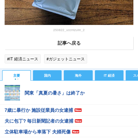
250822_uccmizuire_2
記事へ戻る
#IT 経済ニュース
#ガジェットニュース
主要
国内
海外
IT 経済
ス
関東「真夏の暑さ」は終了か
7歳に暴行か 施設従業員の女逮捕
夫に包丁? 毎日新聞記者の女逮捕
立体駐車場から車落下 夫婦死傷