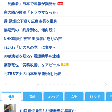
「泥酔者」熊本で通報が頻発か
家の隣が民泊「トラウマなった」
露 原爆投下巡り広島市長を批判
無期刑の「終身刑化」傾向続く
NHK職員性被害 出演者に怒りの声
れいわ「いのちの党」に変更へ
90歳患者を殴る? 看護助手を逮捕
藤原竜也「労務改善」をアピール
元TBSアナの山本里菜 離婚を公表
健康
芸能
ゴシップ
女子
トレンド
Y
山口達也 8年ぶり楽器姿に感涙か