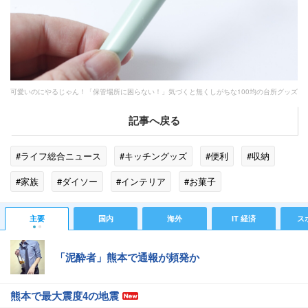
可愛いのにやるじゃん！「保管場所に困らない！」気づくと無くしがちな100均の台所グッズ
記事へ戻る
#ライフ総合ニュース
#キッチングッズ
#便利
#収納
#家族
#ダイソー
#インテリア
#お菓子
主要
国内
海外
IT 経済
ス
「泥酔者」熊本で通報が頻発か
熊本で最大震度4の地震