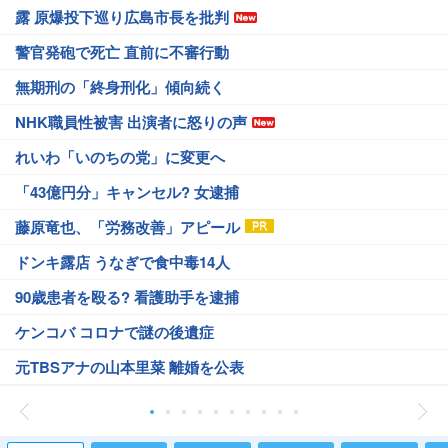
露 原爆投下巡り広島市長を批判
警官発砲で死亡 直前に不審行動
無期刑の「終身刑化」傾向続く
NHK職員性被害 出演者に怒りの声
れいわ「いのちの党」に変更へ
「43億円分」キャンセル? 女逮捕
藤原竜也、「労務改善」アピール
ドンキ露店 うなぎで食中毒14人
90歳患者を殴る? 看護助手を逮捕
ケンコバ コロナで謎の後遺症
元TBSアナの山本里菜 離婚を公表