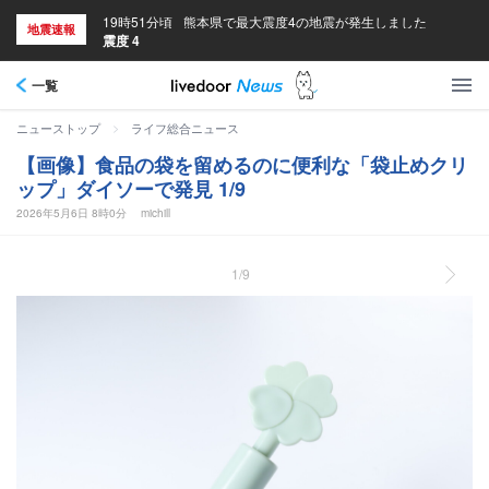
19時51分頃
熊本県で最大震度4の地震が発生しました
地震速報
震度 4
一覧
>
ニューストップ
ライフ総合ニュース
【画像】食品の袋を留めるのに便利な「袋止めクリ
ップ」ダイソーで発見 1/9
2026年5月6日 8時0分
michill
1/9