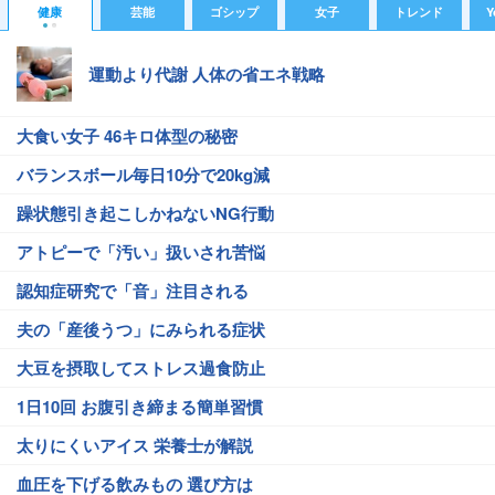
健康
芸能
ゴシップ
女子
トレンド
Y
運動より代謝 人体の省エネ戦略
大食い女子 46キロ体型の秘密
バランスボール毎日10分で20kg減
躁状態引き起こしかねないNG行動
アトピーで「汚い」扱いされ苦悩
認知症研究で「音」注目される
夫の「産後うつ」にみられる症状
大豆を摂取してストレス過食防止
1日10回 お腹引き締まる簡単習慣
太りにくいアイス 栄養士が解説
血圧を下げる飲みもの 選び方は