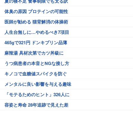
夏の寝不足 食事制限でも太る訳
体臭の原因 プロテインの可能性
医師が勧める 猫背解消の体操術
人生台無しに…やめるべき7項目
465gで321円 ドンキプリン品薄
麻辣湯 具材次第でカツ丼級に
うつ病患者の本音とNGな接し方
キノコで血糖値スパイクを防ぐ
メンタルに良い影響を与える趣味
「モテるためのヒント」326人に
容姿と寿命 28年追跡で見えた差