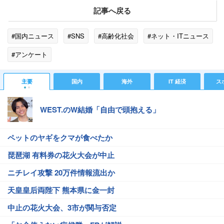
記事へ戻る
#国内ニュース
#SNS
#高齢化社会
#ネット・ITニュース
#アンケート
主要
国内
海外
IT 経済
ス
WEST.のW結婚「自由で頭抱える」
ペットのヤギをクマが食べたか
琵琶湖 有料券の花火大会が中止
ニチレイ攻撃 20万件情報流出か
天皇皇后両陛下 熊本県に金一封
中止の花火大会、3市が関与否定