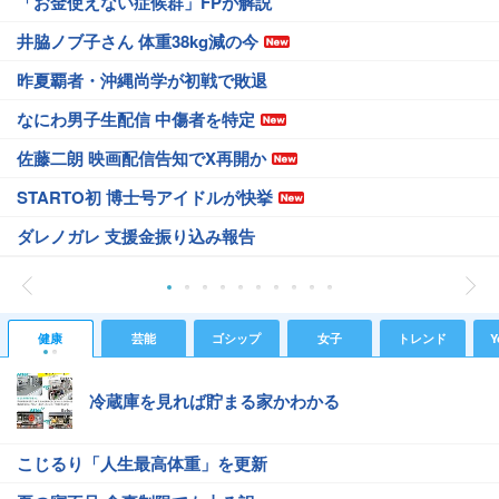
「お金使えない症候群」FPが解説
井脇ノブ子さん 体重38kg減の今
昨夏覇者・沖縄尚学が初戦で敗退
なにわ男子生配信 中傷者を特定
佐藤二朗 映画配信告知でX再開か
STARTO初 博士号アイドルが快挙
ダレノガレ 支援金振り込み報告
健康
芸能
ゴシップ
女子
トレンド
Y
冷蔵庫を見れば貯まる家かわかる
こじるり「人生最高体重」を更新