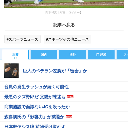
岡本和真【写真：ロイター】
記事へ戻る
#スポーツニュース
#スポーツその他ニュース
主要
国内
海外
IT 経済
ス
巨人のベテラン左腕が「密会」か
台風の発生ラッシュが続く可能性
最悪のクズ野郎だ 父親が陳述も
商業施設で面識ないJCを殴ったか
森喜朗氏の「影響力」が減退か
日本郵便シス障 荷物受け取れず