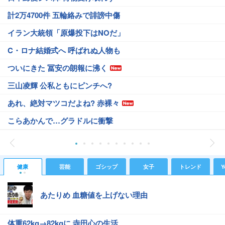
計2万4700件 五輪絡みで誹謗中傷
イラン大統領「原爆投下はNOだ」
C・ロナ結婚式へ 呼ばれぬ人物も
ついにきた 冨安の朗報に沸く
三山凌輝 公私ともにピンチへ?
あれ、絶対マツコだよね? 赤裸々
こらあかんで…グラドルに衝撃
健康
芸能
ゴシップ
女子
トレンド
Y
あたりめ 血糖値を上げない理由
体重62kg→82kgに 寺田心の生活