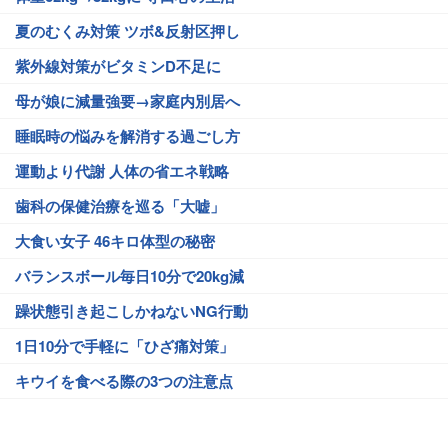
夏のむくみ対策 ツボ&反射区押し
紫外線対策がビタミンD不足に
母が娘に減量強要→家庭内別居へ
睡眠時の悩みを解消する過ごし方
運動より代謝 人体の省エネ戦略
歯科の保健治療を巡る「大嘘」
大食い女子 46キロ体型の秘密
バランスボール毎日10分で20kg減
躁状態引き起こしかねないNG行動
1日10分で手軽に「ひざ痛対策」
キウイを食べる際の3つの注意点