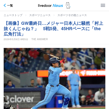
一覧
>
>
ニューストップ
スポーツニュース
スポーツその他ニュース
【画像】GW最終日…メジャー日本人に騒然「村上
抜くんじゃね？」 5戦5発、45HRペースに「the
広角打法」
2026年5月6日 8時5分
THE ANSWER