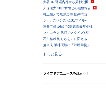
大谷HR 球場内部から撮影公開
久保優太 10代女性との結婚報告
村上控えで無謀走塁 批判噴出
シックスペンス 仏G1マイルへ
三井寺眞 16歳でJ開幕戦最年少弾
マイコラス 代打でスクイズ成功
石川祐希 悔しさを力に変える
落合氏 阪神優勝に「油断禁物」
もっと見る
ライブドアニュースを読もう！