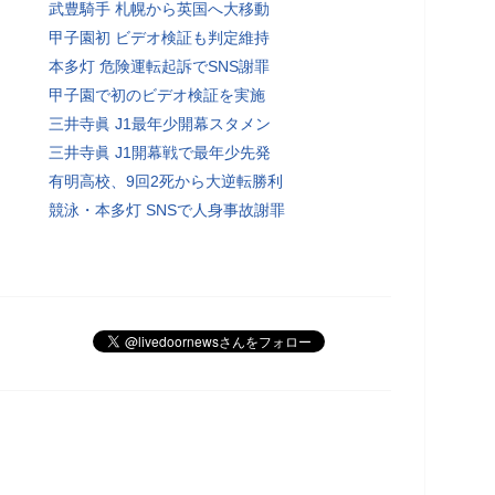
武豊騎手 札幌から英国へ大移動
甲子園初 ビデオ検証も判定維持
本多灯 危険運転起訴でSNS謝罪
甲子園で初のビデオ検証を実施
三井寺眞 J1最年少開幕スタメン
三井寺眞 J1開幕戦で最年少先発
有明高校、9回2死から大逆転勝利
競泳・本多灯 SNSで人身事故謝罪