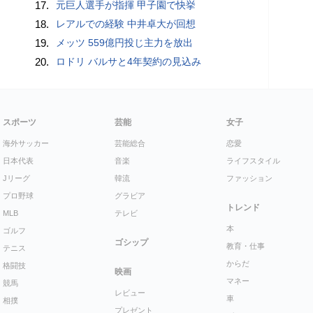
17.
元巨人選手が指揮 甲子園で快挙
18.
レアルでの経験 中井卓大が回想
19.
メッツ 559億円投じ主力を放出
20.
ロドリ バルサと4年契約の見込み
スポーツ
芸能
女子
海外サッカー
芸能総合
恋愛
日本代表
音楽
ライフスタイル
Jリーグ
韓流
ファッション
プロ野球
グラビア
トレンド
MLB
テレビ
本
ゴルフ
ゴシップ
教育・仕事
テニス
からだ
格闘技
映画
マネー
競馬
レビュー
車
相撲
プレゼント