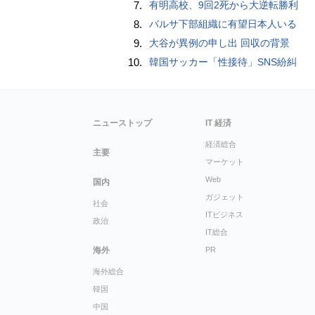
7.
有明高校、9回2死から大逆転勝利
8.
バルサ下部組織に有望日本人いる
9.
大谷が異例の申し出 回収の背景
10.
韓国サッカー「性接待」SNS紛糾
ニューストップ
IT 経済
経済総合
主要
マーケット
Web
国内
ガジェット
社会
ITビジネス
政治
IT総合
海外
PR
海外総合
韓国
中国