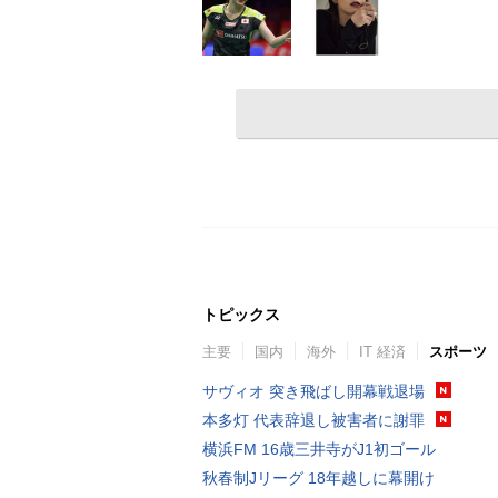
トピックス
主要
国内
海外
IT 経済
スポーツ
サヴィオ 突き飛ばし開幕戦退場
本多灯 代表辞退し被害者に謝罪
横浜FM 16歳三井寺がJ1初ゴール
秋春制Jリーグ 18年越しに幕開け