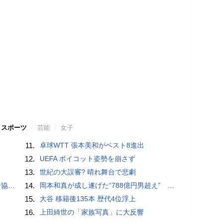
スポーツ
芸能
女子
11.
卓球WTT 張本美和がベスト8進出
12.
UEFA ボイコット姿勢を崩さず
13.
世紀の大誤審? 晴れ舞台で悲劇
が報道
14.
岡本和真が成し遂げた“788億円男超え” いつのまにか「3位」…見据える球団記録更新
15.
大谷 移籍後135本 歴代4位浮上
16.
上田綺世の「家族写真」に大反響