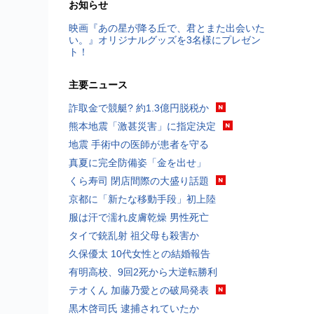
お知らせ
映画『あの星が降る丘で、君とまた出会いた
い。』オリジナルグッズを3名様にプレゼン
ト！
主要ニュース
詐取金で競艇? 約1.3億円脱税か
熊本地震「激甚災害」に指定決定
地震 手術中の医師が患者を守る
真夏に完全防備姿「金を出せ」
くら寿司 閉店間際の大盛り話題
京都に「新たな移動手段」初上陸
服は汗で濡れ皮膚乾燥 男性死亡
タイで銃乱射 祖父母も殺害か
久保優太 10代女性との結婚報告
有明高校、9回2死から大逆転勝利
テオくん 加藤乃愛との破局発表
黒木啓司氏 逮捕されていたか