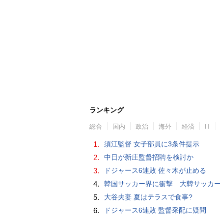
ランキング
総合
国内
政治
海外
経済
IT
1.
須江監督 女子部員に3条件提示
2.
中日が新庄監督招聘を検討か
3.
ドジャース6連敗 佐々木が止める
4.
韓国サッカー界に衝撃 大韓サッカー協会に外国人審判への“性的接待”疑惑 韓国メディア
5.
大谷夫妻 夏はテラスで食事?
6.
ドジャース6連敗 監督采配に疑問