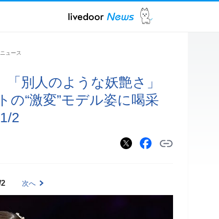
ニュース
」「別人のような妖艶さ」
トの“激変”モデル姿に喝采
/2
/2
次へ