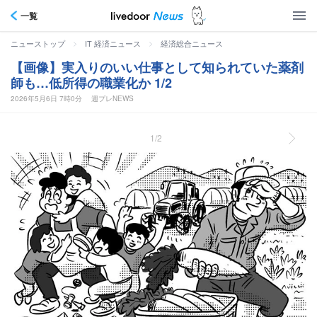
一覧
>
>
ニューストップ
IT 経済ニュース
経済総合ニュース
【画像】実入りのいい仕事として知られていた薬剤
師も…低所得の職業化か 1/2
2026年5月6日 7時0分
週プレNEWS
1/2