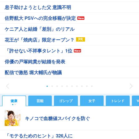
息子助けようとした父 意識不明
佐野航大 PSVへの完全移籍が決定
ケニア人と結婚「差別」のリアル
花王が「焼肉店」限定オープン？
「許せない不祥事タレント」1位
俳優の戸塚純貴が結婚を発表
配信で激怒 堀大輔氏が物議
健康
芸能
ゴシップ
女子
トレンド
Y
キノコで血糖値スパイクを防ぐ
「モテるためのヒント」326人に