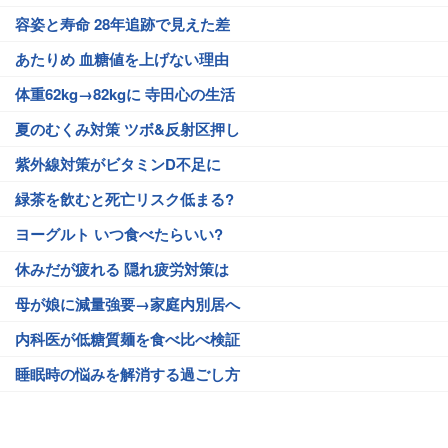
容姿と寿命 28年追跡で見えた差
あたりめ 血糖値を上げない理由
体重62kg→82kgに 寺田心の生活
夏のむくみ対策 ツボ&反射区押し
紫外線対策がビタミンD不足に
緑茶を飲むと死亡リスク低まる?
ヨーグルト いつ食べたらいい?
休みだが疲れる 隠れ疲労対策は
母が娘に減量強要→家庭内別居へ
内科医が低糖質麺を食べ比べ検証
睡眠時の悩みを解消する過ごし方