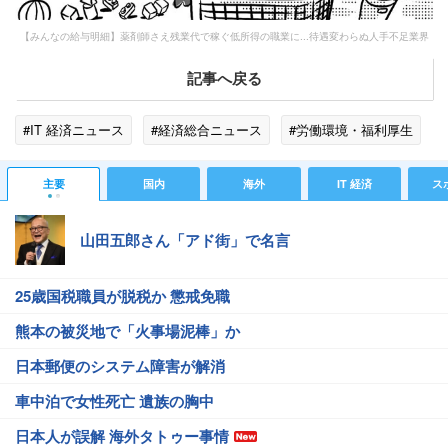
【みんなの給与明細】薬剤師さえ残業代で稼ぐ低所得の職業に...待遇変わらぬ人手不足業界
記事へ戻る
#IT 経済ニュース
#経済総合ニュース
#労働環境・福利厚生
主要
国内
海外
IT 経済
ス
山田五郎さん「アド街」で名言
25歳国税職員が脱税か 懲戒免職
熊本の被災地で「火事場泥棒」か
日本郵便のシステム障害が解消
車中泊で女性死亡 遺族の胸中
日本人が誤解 海外タトゥー事情