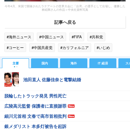
今年4月、米国で開催されたラテアートの世界大会に「台湾」の選手として出場し、優勝した
林紹興さんの作品＝中央社資料写真
記事へ戻る
#海外ニュース
#中国ニュース
#FIFA
#共和党
#コーヒー
#中国共産党
#カリフォルニア
#いじめ
#台湾
#IOC
#共産党
#受験
主要
国内
海外
IT 経済
ス
池田直人 佐藤佳奈と電撃結婚
脱輪したトラック発見 男性死亡
広陵高元監督 保護者に直接謝罪
細川元首相 文春で高市首相批判
銀メダリスト 本多灯被告を起訴