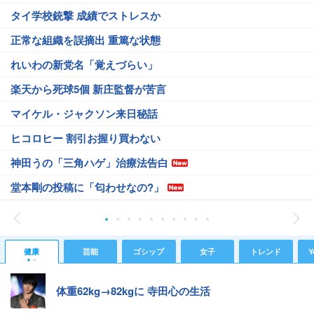
タイ学校銃撃 成績でストレスか
正常な組織を誤摘出 重篤な状態
れいわの新党名「覚えづらい」
楽天から死球5個 新庄監督が苦言
マイケル・ジャクソン来日秘話
ヒコロヒー 割引お握り買わない
神田うの「三角ハゲ」治療法告白
堂本剛の投稿に「匂わせなの?」
健康
芸能
ゴシップ
女子
トレンド
Y
体重62kg→82kgに 寺田心の生活