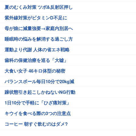
夏のむくみ対策 ツボ&反射区押し
紫外線対策がビタミンD不足に
母が娘に減量強要→家庭内別居へ
睡眠時の悩みを解消する過ごし方
運動より代謝 人体の省エネ戦略
歯科の保健治療を巡る「大嘘」
大食い女子 46キロ体型の秘密
バランスボール毎日10分で20kg減
躁状態引き起こしかねないNG行動
1日10分で手軽に「ひざ痛対策」
キウイを食べる際の3つの注意点
コーヒー 朝すぐ飲むのはダメ?