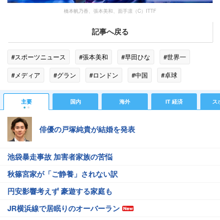
橋本帆乃香、張本美和、面手凛（C）ITTF
記事へ戻る
#スポーツニュース
#張本美和
#早田ひな
#世界一
#メディア
#グラン
#ロンドン
#中国
#卓球
#ドイツ
#フランス
#日本生命
#クロアチア
主要
国内
海外
IT 経済
ス
俳優の戸塚純貴が結婚を発表
池袋暴走事故 加害者家族の苦悩
秋篠宮家が「ご静養」されない訳
円安影響考えず 豪遊する家庭も
JR横浜線で居眠りのオーバーラン