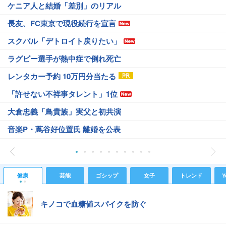
ケニア人と結婚「差別」のリアル
長友、FC東京で現役続行を宣言
スクバル「デトロイト戻りたい」
ラグビー選手が熱中症で倒れ死亡
レンタカー予約 10万円分当たる
「許せない不祥事タレント」1位
大倉忠義「鳥貴族」実父と初共演
音楽P・蔦谷好位置氏 離婚を公表
健康
芸能
ゴシップ
女子
トレンド
Y
キノコで血糖値スパイクを防ぐ