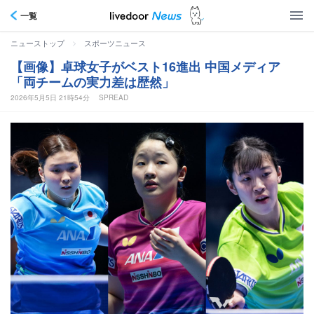
一覧
>
ニューストップ
スポーツニュース
【画像】卓球女子がベスト16進出 中国メディア
「両チームの実力差は歴然」
2026年5月5日 21時54分
SPREAD