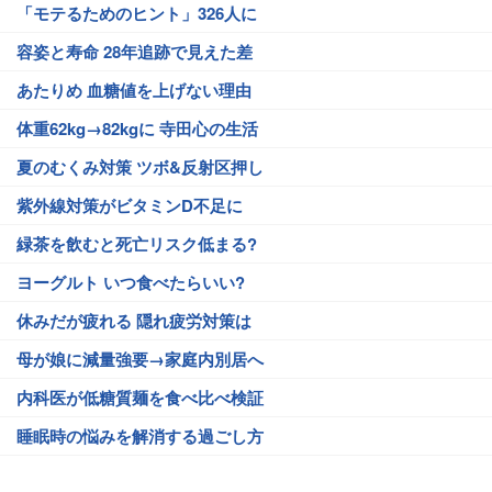
「モテるためのヒント」326人に
容姿と寿命 28年追跡で見えた差
あたりめ 血糖値を上げない理由
体重62kg→82kgに 寺田心の生活
夏のむくみ対策 ツボ&反射区押し
紫外線対策がビタミンD不足に
緑茶を飲むと死亡リスク低まる?
ヨーグルト いつ食べたらいい?
休みだが疲れる 隠れ疲労対策は
母が娘に減量強要→家庭内別居へ
内科医が低糖質麺を食べ比べ検証
睡眠時の悩みを解消する過ごし方