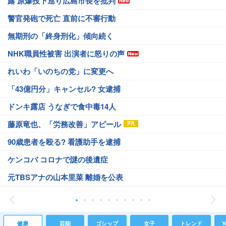
露 原爆投下巡り広島市長を批判
警官発砲で死亡 直前に不審行動
無期刑の「終身刑化」傾向続く
NHK職員性被害 出演者に怒りの声
れいわ「いのちの党」に変更へ
「43億円分」キャンセル? 女逮捕
ドンキ露店 うなぎで食中毒14人
藤原竜也、「労務改善」アピール
90歳患者を殴る? 看護助手を逮捕
ケンコバ コロナで謎の後遺症
元TBSアナの山本里菜 離婚を公表
健康
芸能
ゴシップ
女子
トレンド
Y