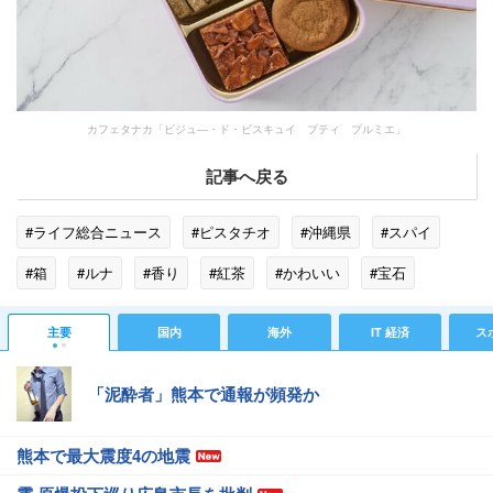
カフェタナカ「ビジュ―・ド・ビスキュイ プティ プルミエ」
記事へ戻る
#ライフ総合ニュース
#ピスタチオ
#沖縄県
#スパイ
#箱
#ルナ
#香り
#紅茶
#かわいい
#宝石
#ゴールド
#スイーツ
#フランス
#お菓子
#メレンゲ
主要
国内
海外
IT 経済
ス
「泥酔者」熊本で通報が頻発か
熊本で最大震度4の地震