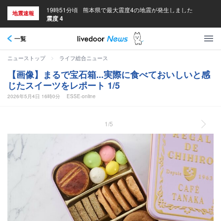
19時51分頃
熊本県で最大震度4の地震が発生しました
地震速報
震度 4
一覧
>
ニューストップ
ライフ総合ニュース
【画像】まるで宝石箱...実際に食べておいしいと感
じたスイーツをレポート 1/5
2026年5月4日 16時0分
ESSE-online
1/5