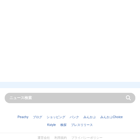
Peachy
ブログ
ショッピング
バンク
みんかぶ
みんかぶChoice
Kstyle
株探
プレスリリース
運営会社
利用規約
プライバシーポリシー