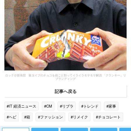
ロッテが新発想 板タイプのチョコを箱ごと割ってイライラモヤモヤ解消 「クランキー」リ
ブランディング
記事へ戻る
#IT 経済ニュース
#CM
#リブラ
#トレンド
#家事
#ヘビ
#箱
#ファッション
#リメイク
#チョコレート
#マルチタスク
#ロモ
#渡辺直美
#マーケティング