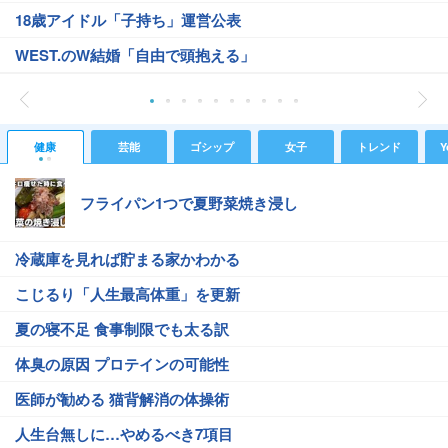
18歳アイドル「子持ち」運営公表
WEST.のW結婚「自由で頭抱える」
健康
芸能
ゴシップ
女子
トレンド
Y
フライパン1つで夏野菜焼き浸し
冷蔵庫を見れば貯まる家かわかる
こじるり「人生最高体重」を更新
夏の寝不足 食事制限でも太る訳
体臭の原因 プロテインの可能性
医師が勧める 猫背解消の体操術
人生台無しに…やめるべき7項目