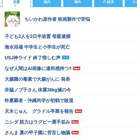
主要
国内
海外
IT 経済
ス
#ストレス
#SNS
ちいかわ原作者 映画製作で苦悩
子ども3人を2日半放置 母親逮捕
海水浴場 中学生と小学生が死亡
USJ神ライド 終了惜しむ声
なぜ人間はAI画像に違和感持つ?
大腸菌の毒素で大腸がんに 発表
井脇ノブ子さん 体重38kg減の今
昨夏覇者・沖縄尚学が初戦で敗退
天木じゅん グラドル卒業を報告
ニシダ 筋力はラグビー選手並み
さんま 夏の甲子園に苦言し物議