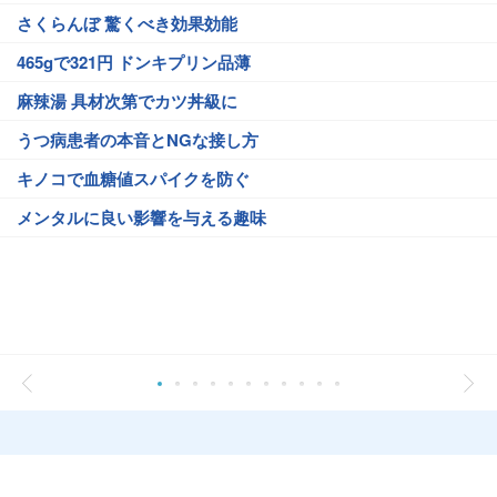
さくらんぼ 驚くべき効果効能
465gで321円 ドンキプリン品薄
麻辣湯 具材次第でカツ丼級に
うつ病患者の本音とNGな接し方
キノコで血糖値スパイクを防ぐ
メンタルに良い影響を与える趣味