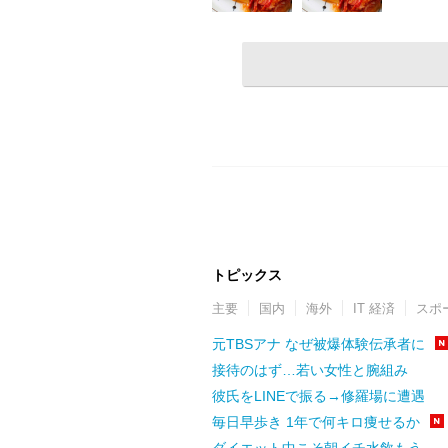
トピックス
主要
国内
海外
IT 経済
スポ
元TBSアナ なぜ被爆体験伝承者に
接待のはず…若い女性と腕組み
彼氏をLINEで振る→修羅場に遭遇
毎日早歩き 1年で何キロ痩せるか