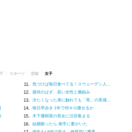
IT
スポーツ
芸能
女子
11.
気づけば毎日食べてる！スウェーデン人漫画家がリピートし続ける日本の定番食
12.
接待のはず…若い女性と腕組み
13.
冷たくなった弟に触れても「死」の実感がなかった姉。納棺の時に現実を突きつけられて
慣
14.
毎日早歩き 1年で何キロ痩せるか
動
15.
木下優樹菜の長女に注目集まる
16.
結婚願ったら 相手に妻がいた
17.
彼氏をLINEで振る→修羅場に遭遇