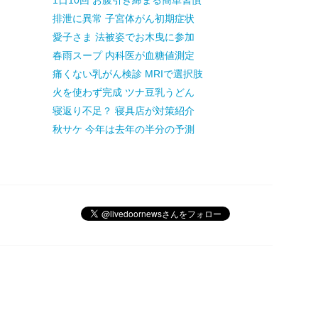
1日10回 お腹引き締まる簡単習慣
排泄に異常 子宮体がん初期症状
愛子さま 法被姿でお木曳に参加
春雨スープ 内科医が血糖値測定
痛くない乳がん検診 MRIで選択肢
火を使わず完成 ツナ豆乳うどん
寝返り不足？ 寝具店が対策紹介
秋サケ 今年は去年の半分の予測