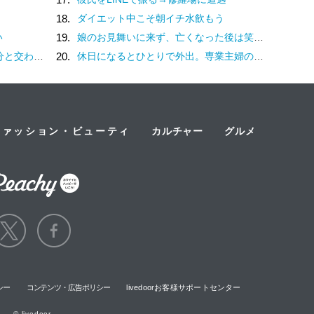
18.
ダイエット中こそ朝イチ水飲もう
い
19.
娘のお見舞いに来ず、亡くなった後は笑顔を浮かべる母親。冷たすぎる態度に、一つの疑惑が頭をよぎる…／ナース漫画
る、日常に寄り添うフランス菓子
20.
休日になるとひとりで外出。専業主婦の妻を見てため息をつく夫は、何を隠している？／離婚してもいいですか？ 翔子の場合（16）
ファッション・ビューティ
カルチャー
グルメ
シー
コンテンツ・広告ポリシー
livedoorお客様サポートセンター
© livedoor