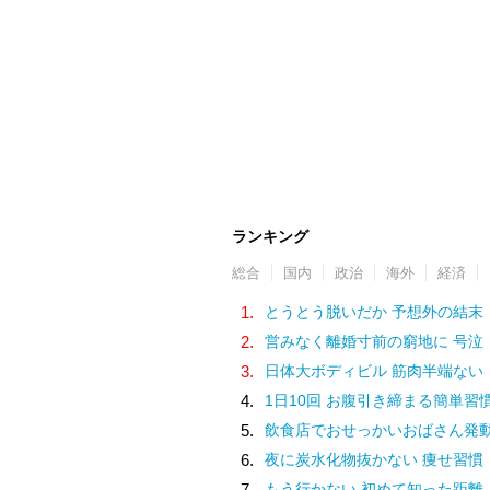
ランキング
総合
国内
政治
海外
経済
1.
とうとう脱いだか 予想外の結末
2.
営みなく離婚寸前の窮地に 号泣
3.
日体大ボディビル 筋肉半端ない
4.
1日10回 お腹引き締まる簡単習
5.
飲食店でおせっかいおばさん発
6.
夜に炭水化物抜かない 痩せ習慣
7.
もう行かない 初めて知った距離