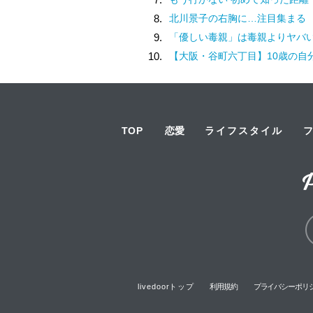
8.
北川景子の右胸に…注目集まる
9.
「優しい毒親」は毒親よりヤバ
10.
【大阪・谷町六丁目】10歳の自分と交わした約束。名店での猛修業を経てオープンした「ma journée（マジョルネ）」が提案す
TOP
恋愛
ライフスタイル
livedoorトップ
利用規約
プライバシーポリ