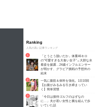
Ranking
人気の高い記事ランキング
「とうとう脱いだか」体重46キロ
の“可愛すぎる大食い女子”→大胆な水
着姿を披露…24歳インフルエンサー
が明かす、グラビア挑戦の予想外の
結末
一気に腹筋＆体幹を強化。1日10回
【お腹がみるみる引き締まってい
く】簡単習慣
「今日は接待ゴルフのはずなの
に…」夫が若い女性と腕を組んで歩
いていた話