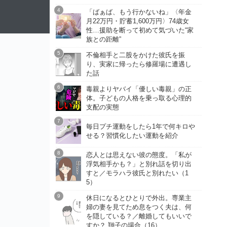
「ばぁば、もう行かないね」〈年金
月22万円・貯蓄1,600万円〉74歳女
性…援助を断って初めて気づいた“家
族との距離”
不倫相手と二股をかけた彼氏を振
り、実家に帰ったら修羅場に遭遇し
た話
毒親よりヤバイ「優しい毒親」の正
体。子どもの人格を乗っ取る心理的
支配の実態
毎日プチ運動をしたら1年で何キロや
せる？習慣化したい運動を紹介
恋人とは思えない彼の態度。「私が
浮気相手かも？」と別れ話を切り出
すと／モラハラ彼氏と別れたい（1
5）
休日になるとひとりで外出。専業主
婦の妻を見てため息をつく夫は、何
を隠している？／離婚してもいいで
すか？ 翔子の場合（16）