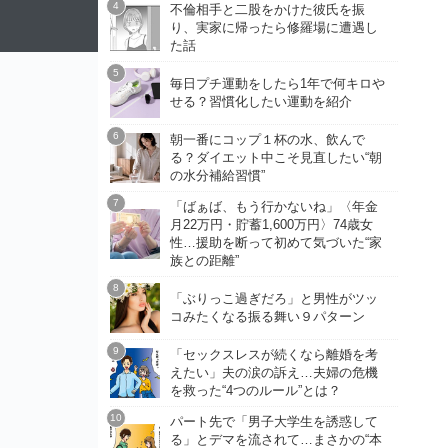
不倫相手と二股をかけた彼氏を振
り、実家に帰ったら修羅場に遭遇し
た話
毎日プチ運動をしたら1年で何キロや
せる？習慣化したい運動を紹介
朝一番にコップ１杯の水、飲んで
る？ダイエット中こそ見直したい“朝
の水分補給習慣”
「ばぁば、もう行かないね」〈年金
月22万円・貯蓄1,600万円〉74歳女
性…援助を断って初めて気づいた“家
族との距離”
「ぶりっこ過ぎだろ」と男性がツッ
コみたくなる振る舞い９パターン
「セックスレスが続くなら離婚を考
えたい」夫の涙の訴え…夫婦の危機
を救った“4つのルール”とは？
パート先で「男子大学生を誘惑して
る」とデマを流されて…まさかの“本