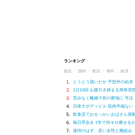
ランキング
総合
国内
政治
海外
経済
1.
とうとう脱いだか 予想外の結末
2.
1日10回 お腹引き締まる簡単習
3.
営みなく離婚寸前の窮地に 号泣
4.
日体大ボディビル 筋肉半端ない
5.
飲食店でおせっかいおばさん発
6.
毎日早歩き 1年で何キロ痩せる
7.
接待のはず…若い女性と腕組み