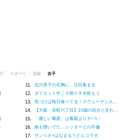
IT
スポーツ
芸能
女子
11.
北川景子の右胸に…注目集まる
慣
12.
ダイエット中こそ朝イチ水飲もう
13.
気づけば毎日食べてる！スウェーデン人漫画家がリピートし続ける日本の定番食
14.
【大阪・谷町六丁目】10歳の自分と交わした約束。名店での猛修業を経てオープンした「ma journée（マジョルネ）」が提案する、日常に寄り添うフランス菓子
動
15.
「優しい毒親」は毒親よりヤバい
か
16.
娘も懐いてた…シッターとの不倫
17.
サンリオ×はなまるうどんコラボ