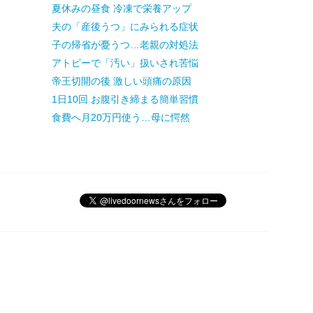
夏休みの昼食 冷凍で栄養アップ
夫の「産後うつ」にみられる症状
子の帰省が憂うつ…老親の対処法
アトピーで「汚い」扱いされ苦悩
帝王切開の後 激しい頭痛の原因
1日10回 お腹引き締まる簡単習慣
食費へ月20万円使う…母に愕然