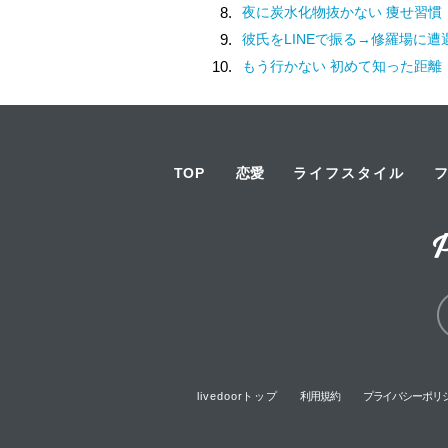
8.
夜に炭水化物抜かない 痩せ習慣
9.
彼氏をLINEで振る→修羅場に遭
10.
もう行かない 初めて知った距離
TOP
恋愛
ライフスタイル
livedoorトップ
利用規約
プライバシーポリ