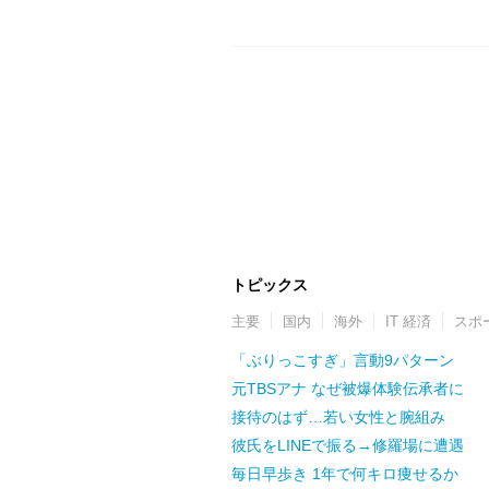
トピックス
主要
国内
海外
IT 経済
スポ
「ぶりっこすぎ」言動9パターン
元TBSアナ なぜ被爆体験伝承者に
接待のはず…若い女性と腕組み
彼氏をLINEで振る→修羅場に遭遇
毎日早歩き 1年で何キロ痩せるか