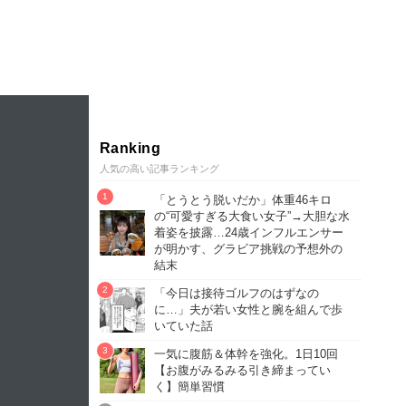
Ranking
人気の高い記事ランキング
「とうとう脱いだか」体重46キロ
の“可愛すぎる大食い女子”→大胆な水
着姿を披露…24歳インフルエンサー
が明かす、グラビア挑戦の予想外の
結末
「今日は接待ゴルフのはずなの
に…」夫が若い女性と腕を組んで歩
いていた話
一気に腹筋＆体幹を強化。1日10回
【お腹がみるみる引き締まってい
く】簡単習慣