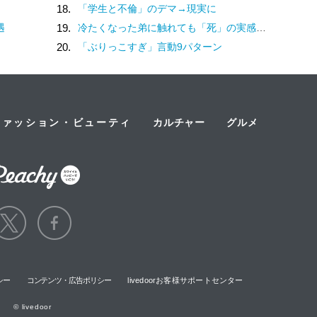
18.
「学生と不倫」のデマ→現実に
遇
19.
冷たくなった弟に触れても「死」の実感がなかった姉。納棺の時に現実を突きつけられて
20.
「ぶりっこすぎ」言動9パターン
ファッション・ビューティ
カルチャー
グルメ
シー
コンテンツ・広告ポリシー
livedoorお客様サポートセンター
© livedoor