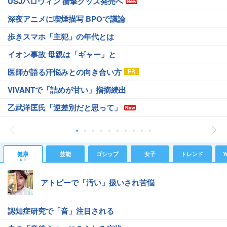
USJハロウィン 衝撃グッズ発売へ
深夜アニメに喫煙描写 BPOで議論
歩きスマホ「主犯」の年代とは
イオン事故 母親は「ギャー」と
医師が語る汗悩みとの向き合い方
VIVANTで「詰めが甘い」指摘続出
乙武洋匡氏「逆差別だと思って」
健康
芸能
ゴシップ
女子
トレンド
Y
アトピーで「汚い」扱いされ苦悩
認知症研究で「音」注目される