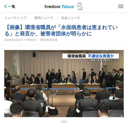
一覧
>
>
ニューストップ
国内ニュース
社会ニュース
【画像】環境省職員が「水俣病患者は恵まれてい
る」と発言か、被害者団体が明らかに
2026年5月2日 17時24分
RKK熊本放送
RKK