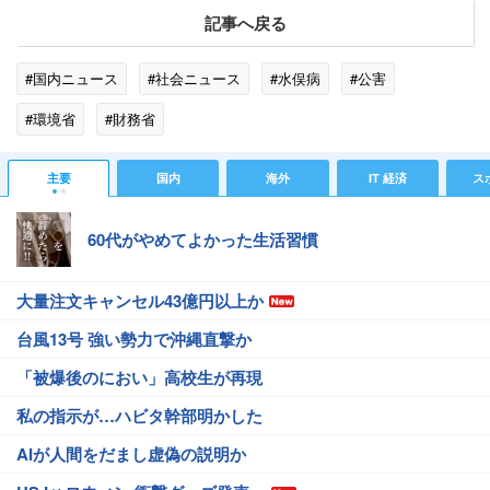
記事へ戻る
#国内ニュース
#社会ニュース
#水俣病
#公害
#環境省
#財務省
主要
国内
海外
IT 経済
ス
60代がやめてよかった生活習慣
大量注文キャンセル43億円以上か
台風13号 強い勢力で沖縄直撃か
「被爆後のにおい」高校生が再現
私の指示が…ハビタ幹部明かした
AIが人間をだまし虚偽の説明か