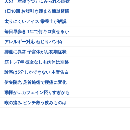
夫の「産後うつ」にみられる症状
1日10回 お腹引き締まる簡単習慣
太りにくいアイス 栄養士が解説
毎日早歩き 1年で何キロ痩せるか
アレルギー対応 ねじりパン術
排泄に異常 子宮体がん初期症状
筋トレ7年 彼女なしも肉体は別格
診察は5分しかできない 本音告白
伊集院光 足首施術で腰痛に変化
動悸が…カフェイン摂りすぎかも
喉の痛み ピンチ救う飲みものは