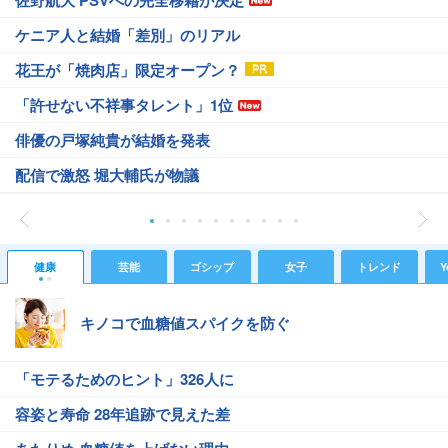
佐野航大 PSVへの完全移籍が決定
ケニア人と結婚「差別」のリアル
花王が「焼肉店」限定オープン？
「許せない不祥事タレント」1位
俳優の戸塚純貴が結婚を発表
配信で激怒 堀大輔氏が物議
健康
芸能
ゴシップ
女子
トレンド
Y
キノコで血糖値スパイクを防ぐ
「モテるためのヒント」326人に
容姿と寿命 28年追跡で見えた差