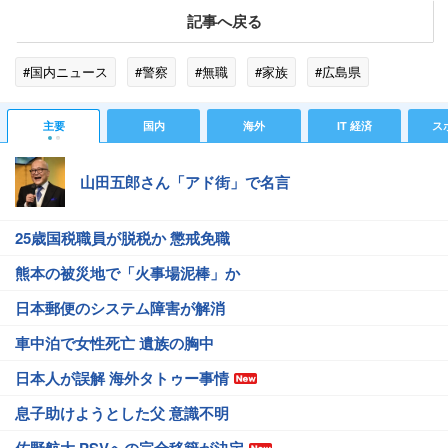
記事へ戻る
#国内ニュース
#警察
#無職
#家族
#広島県
主要
国内
海外
IT 経済
ス
山田五郎さん「アド街」で名言
25歳国税職員が脱税か 懲戒免職
熊本の被災地で「火事場泥棒」か
日本郵便のシステム障害が解消
車中泊で女性死亡 遺族の胸中
日本人が誤解 海外タトゥー事情
息子助けようとした父 意識不明