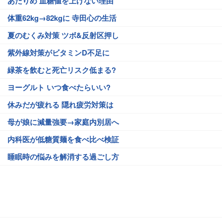
あたりめ 血糖値を上げない理由
体重62kg→82kgに 寺田心の生活
夏のむくみ対策 ツボ&反射区押し
紫外線対策がビタミンD不足に
緑茶を飲むと死亡リスク低まる?
ヨーグルト いつ食べたらいい?
休みだが疲れる 隠れ疲労対策は
母が娘に減量強要→家庭内別居へ
内科医が低糖質麺を食べ比べ検証
睡眠時の悩みを解消する過ごし方