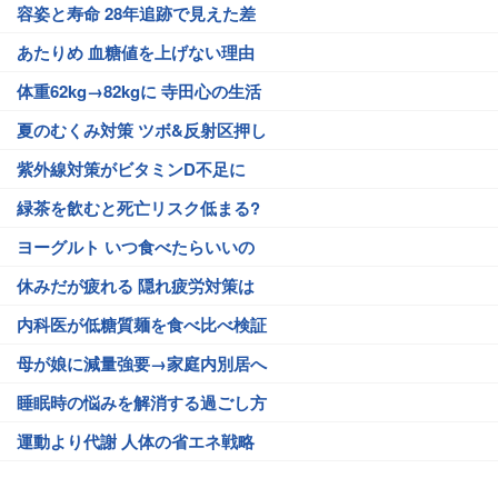
容姿と寿命 28年追跡で見えた差
あたりめ 血糖値を上げない理由
体重62kg→82kgに 寺田心の生活
夏のむくみ対策 ツボ&反射区押し
紫外線対策がビタミンD不足に
緑茶を飲むと死亡リスク低まる?
ヨーグルト いつ食べたらいいの
休みだが疲れる 隠れ疲労対策は
内科医が低糖質麺を食べ比べ検証
母が娘に減量強要→家庭内別居へ
睡眠時の悩みを解消する過ごし方
運動より代謝 人体の省エネ戦略