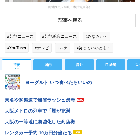
岡村隆史（写真：本誌写真部）
記事へ戻る
#芸能ニュース
#芸能総合ニュース
#みなみかわ
#YouTuber
#テレビ
#ルナ
#笑っていいとも！
#西野亮廣
#岡村隆史
#梶原雄太
#YouTube
主要
国内
海外
IT 経済
ス
#キングコング
#矢部浩之
#ナインティナイン
#タモリ
ヨーグルト いつ食べたらいいの
#ニッポン放送
#フジテレビ
東名や関越道で帰省ラッシュ渋滞
大阪メトロの列車で「煙が充満」
大阪の一等地に廃墟化した商店街
レンタカー予約 10万円分当たる