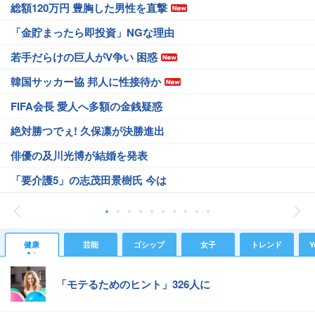
総額120万円 豊胸した男性を直撃
「金貯まったら即投資」NGな理由
若手だらけの巨人がV争い 困惑
韓国サッカー協 邦人に性接待か
FIFA会長 愛人へ多額の金銭疑惑
絶対勝つでぇ! 久保凛が決勝進出
俳優の及川光博が結婚を発表
「要介護5」の志茂田景樹氏 今は
健康
芸能
ゴシップ
女子
トレンド
Y
「モテるためのヒント」326人に