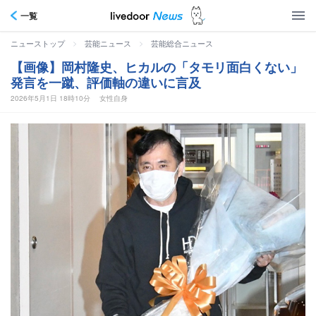
一覧
>
>
ニューストップ
芸能ニュース
芸能総合ニュース
【画像】岡村隆史、ヒカルの「タモリ面白くない」
発言を一蹴、評価軸の違いに言及
2026年5月1日 18時10分
女性自身