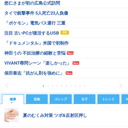
悠仁さまが初の広島公式訪問
タイで銃撃事件 5人死亡23人負傷
「ポケモン」電気バス運行 三重
注目 古いPCが復活するUSB
「ドキュメンタル」米国で初制作
神田うの 不妊治療の経験と苦悩
VIVANT尋問シーン「楽しかった」
保田泰志「抗がん剤を強めに」
健康
芸能
ゴシップ
女子
トレンド
Y
夏のむくみ対策 ツボ&反射区押し