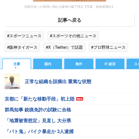
頭部付近への投球に倒れる阪神の森下翔太【写真：産経新聞社】
記事へ戻る
#スポーツニュース
#スポーツその他ニュース
#阪神タイガース
#X（Twitter）で話題
#プロ野球ニュース
主要
国内
海外
IT 経済
ス
正常な組織を誤摘出 重篤な状態
京都に「新たな移動手段」初上陸
群馬知事 銃猟免許の試験に合格
「地震被害想定」見直し 大分県
「パト鬼」バイク暴走か 3人逮捕