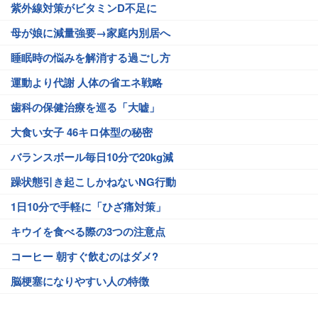
紫外線対策がビタミンD不足に
母が娘に減量強要→家庭内別居へ
睡眠時の悩みを解消する過ごし方
運動より代謝 人体の省エネ戦略
歯科の保健治療を巡る「大嘘」
大食い女子 46キロ体型の秘密
バランスボール毎日10分で20kg減
躁状態引き起こしかねないNG行動
1日10分で手軽に「ひざ痛対策」
キウイを食べる際の3つの注意点
コーヒー 朝すぐ飲むのはダメ?
脳梗塞になりやすい人の特徴