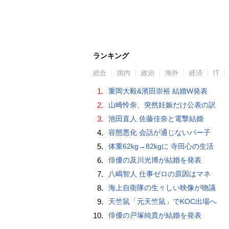
ランキング
総合
国内
政治
海外
経済
IT
1.
重岡大毅&濱田崇裕 結婚W発表
2.
山崎怜奈、突然妊娠だけ公表の訳
3.
池田直人 佐藤佳奈と電撃結婚
4.
容態悪化 会話が通じないパー子
5.
体重62kg→82kgに 寺田心の生活
6.
俳優の及川光博が結婚を発表
7.
八嶋智人 仕事ゼロの原因はマネ
8.
海上自衛隊の生々しい映像が物議
9.
天竺鼠「元天竺鼠」でKOC出場へ
10.
俳優の戸塚純貴が結婚を発表