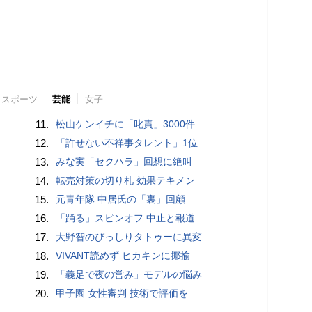
スポーツ
芸能
女子
11.
松山ケンイチに「叱責」3000件
12.
「許せない不祥事タレント」1位
13.
みな実「セクハラ」回想に絶叫
14.
転売対策の切り札 効果テキメン
15.
元青年隊 中居氏の「裏」回顧
16.
「踊る」スピンオフ 中止と報道
17.
大野智のびっしりタトゥーに異変
18.
VIVANT読めず ヒカキンに揶揄
19.
「義足で夜の営み」モデルの悩み
20.
甲子園 女性審判 技術で評価を