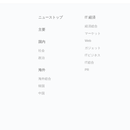
ニューストップ
IT 経済
経済総合
主要
マーケット
Web
国内
ガジェット
社会
ITビジネス
政治
IT総合
海外
PR
海外総合
韓国
中国