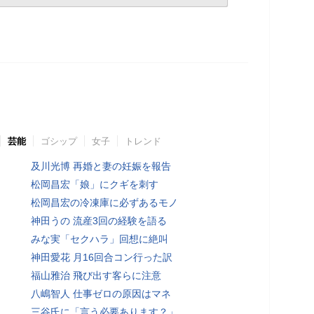
芸能
ゴシップ
女子
トレンド
及川光博 再婚と妻の妊娠を報告
松岡昌宏「娘」にクギを刺す
松岡昌宏の冷凍庫に必ずあるモノ
神田うの 流産3回の経験を語る
みな実「セクハラ」回想に絶叫
神田愛花 月16回合コン行った訳
福山雅治 飛び出す客らに注意
八嶋智人 仕事ゼロの原因はマネ
三谷氏に「言う必要あります？」