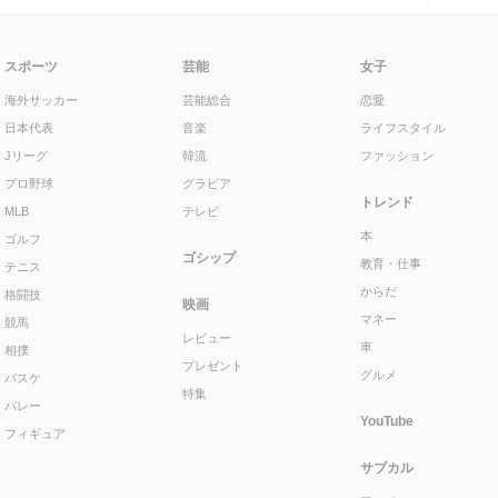
スポーツ
芸能
女子
海外サッカー
芸能総合
恋愛
日本代表
音楽
ライフスタイル
Jリーグ
韓流
ファッション
プロ野球
グラビア
トレンド
MLB
テレビ
本
ゴルフ
ゴシップ
教育・仕事
テニス
からだ
格闘技
映画
マネー
競馬
レビュー
車
相撲
プレゼント
グルメ
バスケ
特集
バレー
YouTube
フィギュア
サブカル