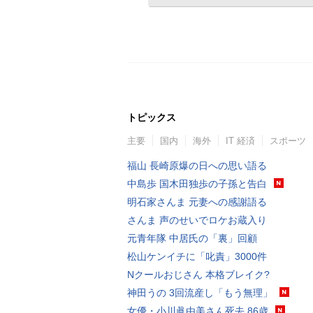
トピックス
主要
国内
海外
IT 経済
スポーツ
福山 長崎原爆の日への思い語る
中島歩 国木田独歩の子孫と告白
明石家さんま 元妻への感謝語る
さんま 声のせいでロケお蔵入り
元青年隊 中居氏の「裏」回顧
松山ケンイチに「叱責」3000件
Nクールおじさん 本格ブレイク?
神田うの 3回流産し「もう無理」
女優・小川眞由美さん死去 86歳