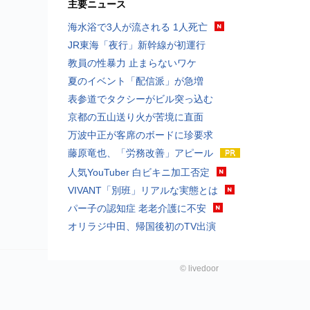
主要ニュース
海水浴で3人が流される 1人死亡
JR東海「夜行」新幹線が初運行
教員の性暴力 止まらないワケ
夏のイベント「配信派」が急増
表参道でタクシーがビル突っ込む
京都の五山送り火が苦境に直面
万波中正が客席のボードに珍要求
藤原竜也、「労務改善」アピール
人気YouTuber 白ビキニ加工否定
VIVANT「別班」リアルな実態とは
パー子の認知症 老老介護に不安
オリラジ中田、帰国後初のTV出演
©
livedoor