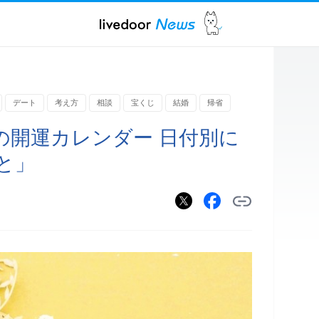
デート
考え方
相談
宝くじ
結婚
帰省
Wの開運カレンダー 日付別に
と」