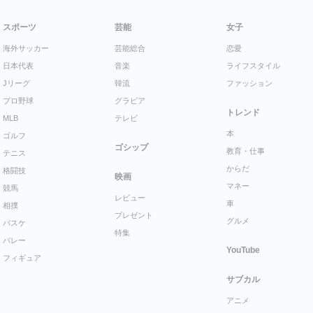
スポーツ
芸能
女子
海外サッカー
芸能総合
恋愛
日本代表
音楽
ライフスタイル
Jリーグ
韓流
ファッション
プロ野球
グラビア
トレンド
MLB
テレビ
本
ゴルフ
ゴシップ
教育・仕事
テニス
からだ
格闘技
映画
マネー
競馬
レビュー
車
相撲
プレゼント
グルメ
バスケ
特集
バレー
YouTube
フィギュア
サブカル
アニメ