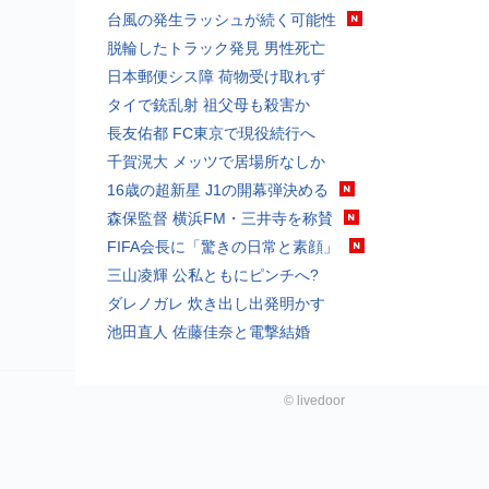
台風の発生ラッシュが続く可能性
脱輪したトラック発見 男性死亡
日本郵便シス障 荷物受け取れず
タイで銃乱射 祖父母も殺害か
長友佑都 FC東京で現役続行へ
千賀滉大 メッツで居場所なしか
16歳の超新星 J1の開幕弾決める
森保監督 横浜FM・三井寺を称賛
FIFA会長に「驚きの日常と素顔」
三山凌輝 公私ともにピンチへ?
ダレノガレ 炊き出し出発明かす
池田直人 佐藤佳奈と電撃結婚
©
livedoor