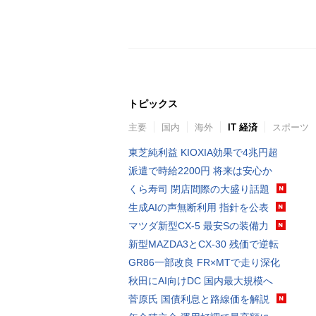
トピックス
主要
国内
海外
IT 経済
スポーツ
東芝純利益 KIOXIA効果で4兆円超
派遣で時給2200円 将来は安心か
くら寿司 閉店間際の大盛り話題
生成AIの声無断利用 指針を公表
マツダ新型CX-5 最安Sの装備力
新型MAZDA3とCX-30 残価で逆転
GR86一部改良 FR×MTで走り深化
秋田にAI向けDC 国内最大規模へ
菅原氏 国債利息と路線価を解説