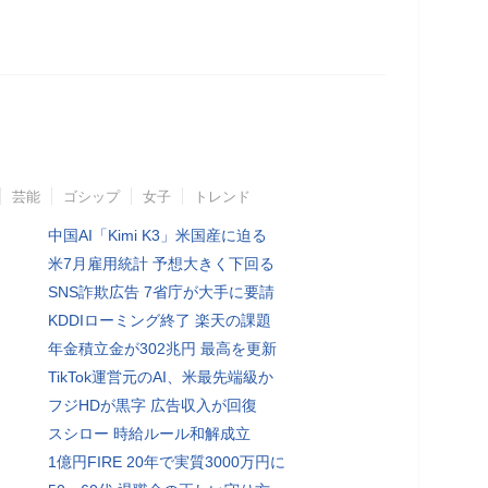
芸能
ゴシップ
女子
トレンド
中国AI「Kimi K3」米国産に迫る
米7月雇用統計 予想大きく下回る
SNS詐欺広告 7省庁が大手に要請
KDDIローミング終了 楽天の課題
年金積立金が302兆円 最高を更新
TikTok運営元のAI、米最先端級か
フジHDが黒字 広告収入が回復
スシロー 時給ルール和解成立
1億円FIRE 20年で実質3000万円に