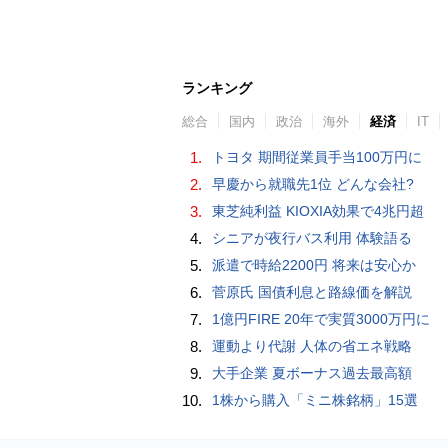
ランキング
総合
国内
政治
海外
経済
IT
1.
トヨタ 期間従業員手当100万円に
2.
早慶から就職先1位 どんな会社?
3.
東芝純利益 KIOXIA効果で4兆円超
4.
シニアが夜行バス利用 体験語る
5.
派遣で時給2200円 将来は安心か
6.
菅原氏 国債利息と路線価を解説
7.
1億円FIRE 20年で実質3000万円に
8.
運動より代謝 人体の省エネ戦略
9.
大手企業 夏ボーナス過去最高額
10.
1株から購入「ミニ株銘柄」15選