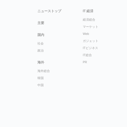
ニューストップ
IT 経済
経済総合
主要
マーケット
Web
国内
ガジェット
社会
ITビジネス
政治
IT総合
海外
PR
海外総合
韓国
中国