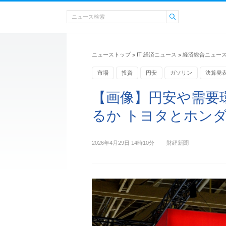
ニューストップ
IT 経済ニュース
経済総合ニュー
>
>
市場
投資
円安
ガソリン
決算発
【画像】円安や需要
るか トヨタとホン
2026年4月29日 14時10分
財経新聞