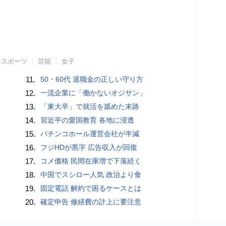
スポーツ
芸能
女子
11.
50・60代 退職金の正しい守り方
12.
一流企業に「働かないオジサン」
13.
「東大卒」で就活を舐めた末路
14.
習近平の愛国教育 各地に浸透
15.
パチンコホール運営会社が半減
16.
フジHDが黒字 広告収入が回復
17.
コメ価格 民間在庫増で下落続く
18.
中国でスシロー人気 政治より食
19.
固定電話 解約で困るケースとは
20.
確定申告 修繕費の計上に要注意