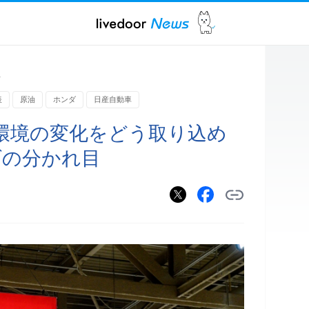
ス
表
原油
ホンダ
日産自動車
環境の変化をどう取り込め
ダの分かれ目