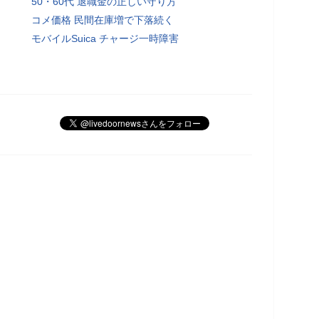
50・60代 退職金の正しい守り方
コメ価格 民間在庫増で下落続く
モバイルSuica チャージ一時障害