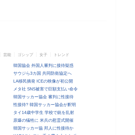
芸能
ゴシップ
女子
トレンド
韓国協会 外国人審判に接待疑惑
サウジら3カ国 共同防衛協定へ
LA移民摘発 ICEの映像が初公開
メタ社 SNS被害で巨額支払い命令
韓国サッカー協会 審判に性接待
性接待? 韓国サッカー協会が釈明
タイ14歳中学生 学校で銃を乱射
原爆の犠牲に 米兵の慰霊式開催
韓国サッカー協 邦人に性接待か