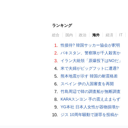
ランキング
総合
国内
政治
海外
経済
IT
1.
性接待? 韓国サッカー協会が釈明
2.
パキスタン、警察隊が千人殺害か
3.
イラン大統領「原爆投下はNOだ」
4.
米で夫婦がビッグフットに遭遇?
5.
熊本地震が示す 韓国の耐震格差
6.
スペイン 伊の入国審査を再開
7.
竹島周辺で韓の調査船が無断調査
8.
KARAスンヨン 手の震え止まらず
9.
YG本社 日本人女性が器物損壊か
10.
ジス 10周年騒動で謝罪を投稿か