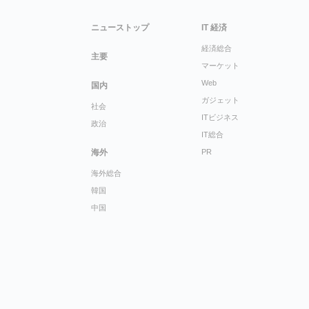
ニューストップ
IT 経済
経済総合
主要
マーケット
Web
国内
ガジェット
社会
ITビジネス
政治
IT総合
海外
PR
海外総合
韓国
中国