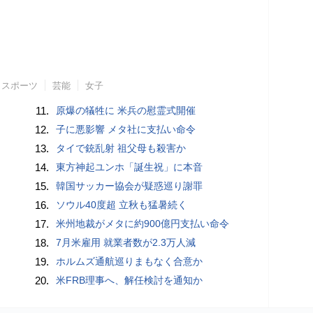
スポーツ
芸能
女子
11.
原爆の犠牲に 米兵の慰霊式開催
12.
子に悪影響 メタ社に支払い命令
13.
タイで銃乱射 祖父母も殺害か
14.
東方神起ユンホ「誕生祝」に本音
15.
韓国サッカー協会が疑惑巡り謝罪
16.
ソウル40度超 立秋も猛暑続く
17.
米州地裁がメタに約900億円支払い命令
18.
7月米雇用 就業者数が2.3万人減
19.
ホルムズ通航巡りまもなく合意か
20.
米FRB理事へ、解任検討を通知か