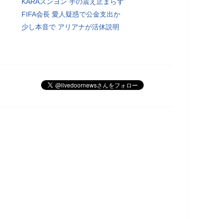
KARAスンヨン 手の震え止まらず
FIFA会長 愛人疑惑で公金支出か
少し本音で アリアナが活休説明