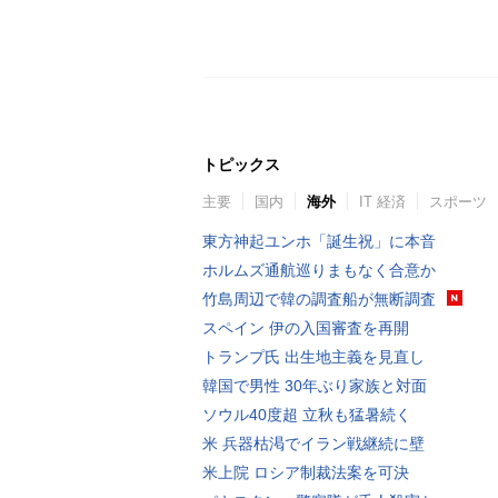
トピックス
主要
国内
海外
IT 経済
スポーツ
東方神起ユンホ「誕生祝」に本音
ホルムズ通航巡りまもなく合意か
竹島周辺で韓の調査船が無断調査
スペイン 伊の入国審査を再開
トランプ氏 出生地主義を見直し
韓国で男性 30年ぶり家族と対面
ソウル40度超 立秋も猛暑続く
米 兵器枯渇でイラン戦継続に壁
米上院 ロシア制裁法案を可決