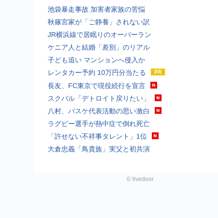
池袋暴走事故 加害者家族の苦悩
秋篠宮家が「ご静養」されない訳
JR横浜線で居眠りのオーバーラン
ケニア人と結婚「差別」のリアル
子ども追い マンションへ侵入か
レンタカー予約 10万円分当たる
長友、FC東京で現役続行を宣言
スクバル「デトロイト戻りたい」
八村、バスケ代表活動の思い激白
ラグビー選手が熱中症で倒れ死亡
「許せない不祥事タレント」1位
大倉忠義「鳥貴族」実父と初共演
©
livedoor