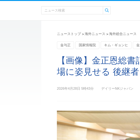
ニューストップ
海外ニュース
海外総合ニュース
>
>
金与正
国家情報院
キム・ギョンヒ
金
【画像】金正恩総書
場に姿見せる 後継
2026年4月28日 5時43分
デイリーNKジャパン