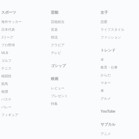
スポーツ
芸能
女子
海外サッカー
芸能総合
恋愛
日本代表
音楽
ライフスタイル
Jリーグ
韓流
ファッション
プロ野球
グラビア
トレンド
MLB
テレビ
本
ゴルフ
ゴシップ
教育・仕事
テニス
からだ
格闘技
映画
マネー
競馬
レビュー
車
相撲
プレゼント
グルメ
バスケ
特集
バレー
YouTube
フィギュア
サブカル
アニメ