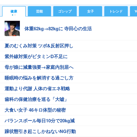
健康
芸能
ゴシップ
女子
トレンド
Y
体重62kg→82kgに 寺田心の生活
夏のむくみ対策 ツボ&反射区押し
紫外線対策がビタミンD不足に
母が娘に減量強要→家庭内別居へ
睡眠時の悩みを解消する過ごし方
運動より代謝 人体の省エネ戦略
歯科の保健治療を巡る「大嘘」
大食い女子 46キロ体型の秘密
バランスボール毎日10分で20kg減
躁状態引き起こしかねないNG行動