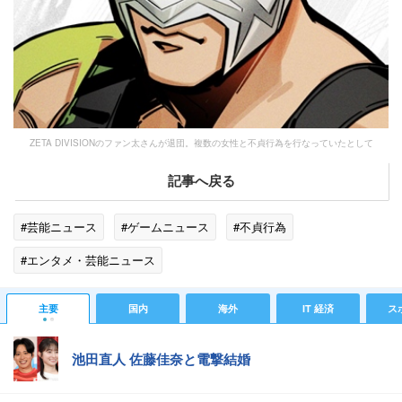
ZETA DIVISIONのファン太さんが退団。複数の女性と不貞行為を行なっていたとして
記事へ戻る
#芸能ニュース
#ゲームニュース
#不貞行為
#エンタメ・芸能ニュース
主要
国内
海外
IT 経済
ス
池田直人 佐藤佳奈と電撃結婚