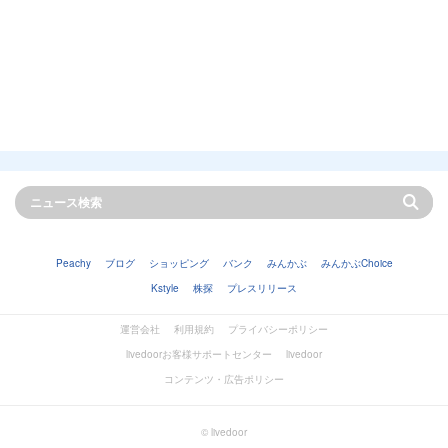
Peachy
ブログ
ショッピング
バンク
みんかぶ
みんかぶChoice
Kstyle
株探
プレスリリース
運営会社
利用規約
プライバシーポリシー
livedoorお客様サポートセンター
livedoor
コンテンツ・広告ポリシー
© livedoor