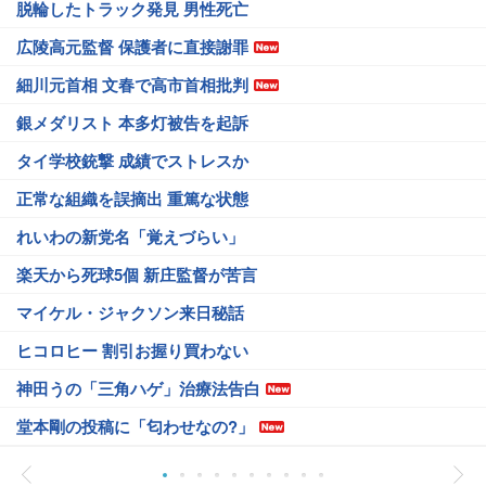
脱輪したトラック発見 男性死亡
広陵高元監督 保護者に直接謝罪
細川元首相 文春で高市首相批判
銀メダリスト 本多灯被告を起訴
タイ学校銃撃 成績でストレスか
正常な組織を誤摘出 重篤な状態
れいわの新党名「覚えづらい」
楽天から死球5個 新庄監督が苦言
マイケル・ジャクソン来日秘話
ヒコロヒー 割引お握り買わない
神田うの「三角ハゲ」治療法告白
堂本剛の投稿に「匂わせなの?」