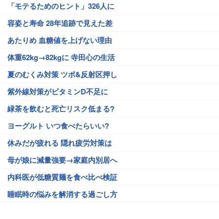
「モテるためのヒント」326人に
容姿と寿命 28年追跡で見えた差
あたりめ 血糖値を上げない理由
体重62kg→82kgに 寺田心の生活
夏のむくみ対策 ツボ&反射区押し
紫外線対策がビタミンD不足に
緑茶を飲むと死亡リスク低まる?
ヨーグルト いつ食べたらいい?
休みだが疲れる 隠れ疲労対策は
母が娘に減量強要→家庭内別居へ
内科医が低糖質麺を食べ比べ検証
睡眠時の悩みを解消する過ごし方