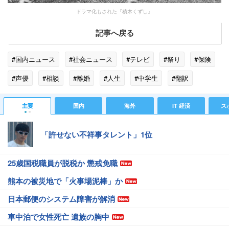
ドラマ化もされた『積木くずし』
記事へ戻る
#国内ニュース
#社会ニュース
#テレビ
#祭り
#保険
#声優
#相談
#離婚
#人生
#中学生
#翻訳
#積木くずし
#フォーカス
#家族
#健康保険
主要
国内
海外
IT 経済
ス
#国民健康保険
#パン
「許せない不祥事タレント」1位
25歳国税職員が脱税か 懲戒免職
熊本の被災地で「火事場泥棒」か
日本郵便のシステム障害が解消
車中泊で女性死亡 遺族の胸中