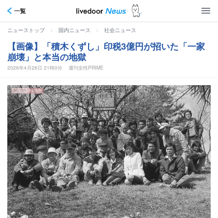
一覧
>
>
ニューストップ
国内ニュース
社会ニュース
【画像】「積木くずし」印税3億円が招いた「一家
崩壊」と本当の地獄
2026年4月26日 21時0分
週刊女性PRIME