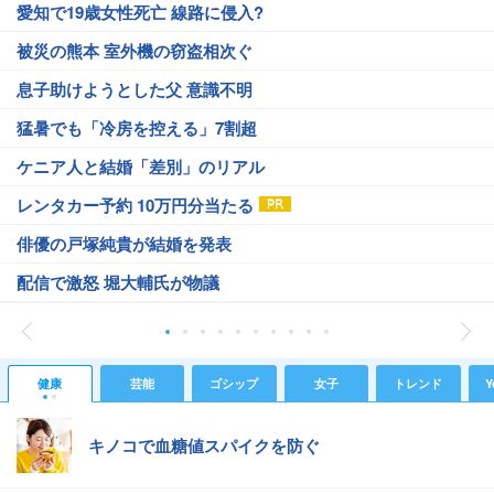
愛知で19歳女性死亡 線路に侵入?
被災の熊本 室外機の窃盗相次ぐ
息子助けようとした父 意識不明
猛暑でも「冷房を控える」7割超
ケニア人と結婚「差別」のリアル
レンタカー予約 10万円分当たる
俳優の戸塚純貴が結婚を発表
配信で激怒 堀大輔氏が物議
健康
芸能
ゴシップ
女子
トレンド
Y
キノコで血糖値スパイクを防ぐ