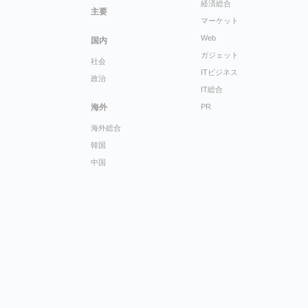
経済総合
主要
マーケット
Web
国内
ガジェット
社会
ITビジネス
政治
IT総合
海外
PR
海外総合
韓国
中国