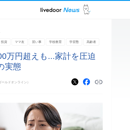
ス
投資
ママ友
習い事
学校教育
学習塾
高齢者
0万円超えも...家計を圧迫
の実態
NE（ゴールドオンライン）