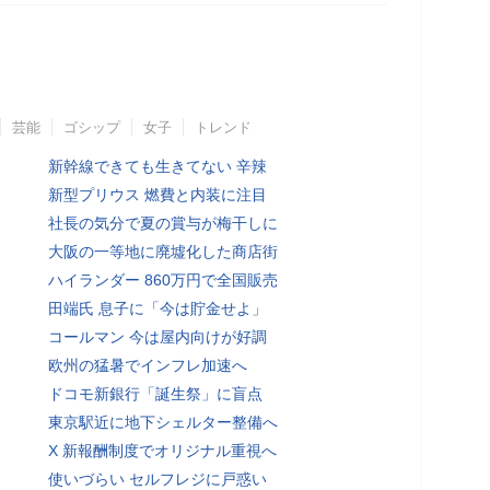
芸能
ゴシップ
女子
トレンド
新幹線できても生きてない 辛辣
新型プリウス 燃費と内装に注目
社長の気分で夏の賞与が梅干しに
大阪の一等地に廃墟化した商店街
ハイランダー 860万円で全国販売
田端氏 息子に「今は貯金せよ」
コールマン 今は屋内向けが好調
欧州の猛暑でインフレ加速へ
ドコモ新銀行「誕生祭」に盲点
東京駅近に地下シェルター整備へ
X 新報酬制度でオリジナル重視へ
使いづらい セルフレジに戸惑い