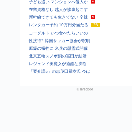
子ども追い マンションへ侵入か
在留資格なし 越人が惨事起こす
新幹線できても生きてない 辛辣
レンタカー予約 10万円分当たる
ヨーグルト いつ食べたらいいの
性接待? 韓国サッカー協会が釈明
原爆の犠牲に 米兵の慰霊式開催
北京五輪スノボ銅の冨田が結婚
レジェンド美魔女が過酷な決断
「要介護5」の志茂田景樹氏 今は
©
livedoor