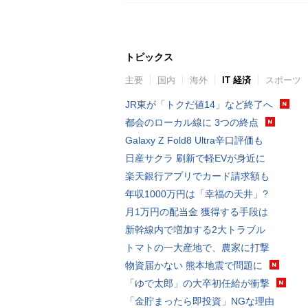
トピックス
主要
国内
海外
IT 経済
スポーツ
JR東が「トクだ値14」など終了へ
都会のローカル線に 3つの終点
Galaxy Z Fold8 Ultra辛口評価も
日産サクラ 刷新で軽EVが身近に
楽天銀行アプリでカード請求額も
年収1000万円は「幸福の天井」?
月1万円の配当金 獲得する手段は
新幹線内で増加する2大トラブル
トマトの一大産地で、農家に打撃
物資届かない 熊本地震で問題に
「ゆで太郎」の大卒初任給が衝撃
「金貯まったら即投資」NGな理由