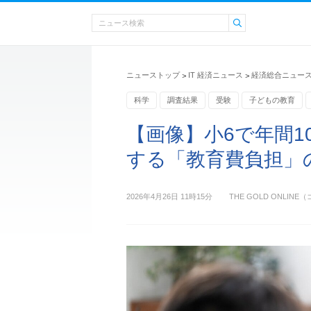
ニューストップ
IT 経済ニュース
経済総合ニュー
>
>
科学
調査結果
受験
子どもの教育
内閣府
【画像】小6で年間10
する「教育費負担」
2026年4月26日 11時15分
THE GOLD ONLI