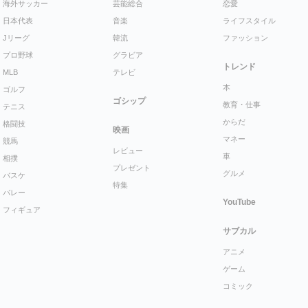
海外サッカー
芸能総合
恋愛
日本代表
音楽
ライフスタイル
Jリーグ
韓流
ファッション
プロ野球
グラビア
トレンド
MLB
テレビ
本
ゴルフ
ゴシップ
教育・仕事
テニス
からだ
格闘技
映画
マネー
競馬
レビュー
車
相撲
プレゼント
グルメ
バスケ
特集
バレー
YouTube
フィギュア
サブカル
アニメ
ゲーム
コミック