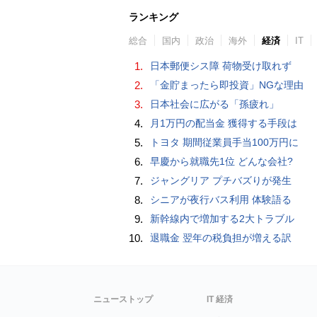
ランキング
総合
国内
政治
海外
経済
IT
1.
日本郵便シス障 荷物受け取れず
2.
「金貯まったら即投資」NGな理由
3.
日本社会に広がる「孫疲れ」
4.
月1万円の配当金 獲得する手段は
5.
トヨタ 期間従業員手当100万円に
6.
早慶から就職先1位 どんな会社?
7.
ジャングリア プチバズりが発生
8.
シニアが夜行バス利用 体験語る
9.
新幹線内で増加する2大トラブル
10.
退職金 翌年の税負担が増える訳
ニューストップ
IT 経済