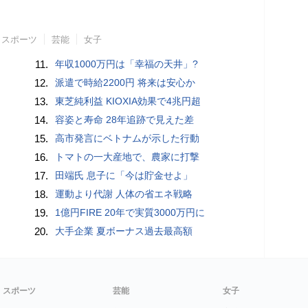
スポーツ
芸能
女子
11.
年収1000万円は「幸福の天井」?
12.
派遣で時給2200円 将来は安心か
13.
東芝純利益 KIOXIA効果で4兆円超
14.
容姿と寿命 28年追跡で見えた差
15.
高市発言にベトナムが示した行動
16.
トマトの一大産地で、農家に打撃
17.
田端氏 息子に「今は貯金せよ」
18.
運動より代謝 人体の省エネ戦略
19.
1億円FIRE 20年で実質3000万円に
20.
大手企業 夏ボーナス過去最高額
スポーツ
芸能
女子