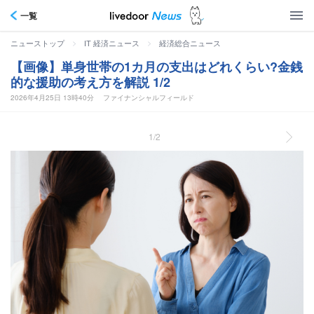
一覧
>
>
ニューストップ
IT 経済ニュース
経済総合ニュース
【画像】単身世帯の1カ月の支出はどれくらい?金銭
的な援助の考え方を解説 1/2
2026年4月25日 13時40分
ファイナンシャルフィールド
1/2