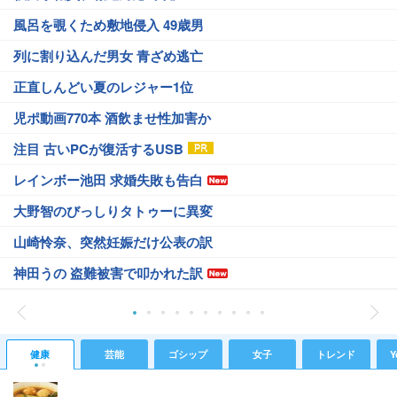
風呂を覗くため敷地侵入 49歳男
列に割り込んだ男女 青ざめ逃亡
正直しんどい夏のレジャー1位
児ポ動画770本 酒飲ませ性加害か
注目 古いPCが復活するUSB
レインボー池田 求婚失敗も告白
大野智のびっしりタトゥーに異変
山崎怜奈、突然妊娠だけ公表の訳
神田うの 盗難被害で叩かれた訳
健康
芸能
ゴシップ
女子
トレンド
Y