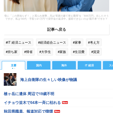
母に「この恩知らず！」と罵られ衝撃…兄は“実家の建て替え費用”を「500万円」出したそう
ですが、私は“30代・手取り21万円”で奨学金の返済中。援助できないのは“親不孝”ですか？
記事へ戻る
#IT 経済ニュース
#経済総合ニュース
#家事
#考え方
#持ち家
#帰省
#大学生
#家族
#生活費
#賃貸
#日本学生支援機構
#家賃
#奨学金
#金子賢
#医療
主要
国内
海外
IT 経済
ス
#総務省
海上自衛隊の生々しい映像が物議
槍ヶ岳に遺体 周辺で19歳不明
イチョウ並木で54本一斉に枯れる
秋田県職員、報道対応で喫煙