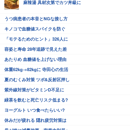
麻辣湯 具材次第でカツ丼級に
うつ病患者の本音とNGな接し方
キノコで血糖値スパイクを防ぐ
「モテるためのヒント」326人に
容姿と寿命 28年追跡で見えた差
あたりめ 血糖値を上げない理由
体重62kg→82kgに 寺田心の生活
夏のむくみ対策 ツボ&反射区押し
紫外線対策がビタミンD不足に
緑茶を飲むと死亡リスク低まる?
ヨーグルト いつ食べたらいい?
休みだが疲れる 隠れ疲労対策は