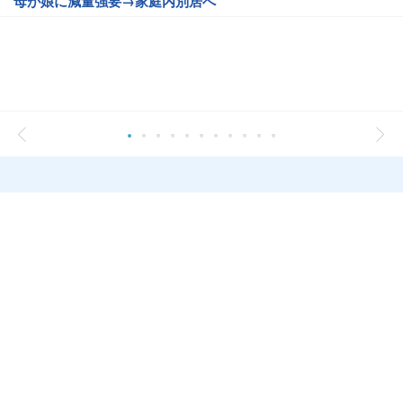
母が娘に減量強要→家庭内別居へ