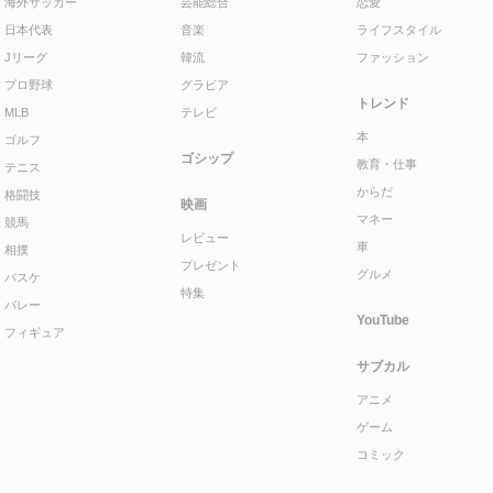
海外サッカー
芸能総合
恋愛
日本代表
音楽
ライフスタイル
Jリーグ
韓流
ファッション
プロ野球
グラビア
トレンド
MLB
テレビ
本
ゴルフ
ゴシップ
教育・仕事
テニス
からだ
格闘技
映画
マネー
競馬
レビュー
車
相撲
プレゼント
グルメ
バスケ
特集
バレー
YouTube
フィギュア
サブカル
アニメ
ゲーム
コミック