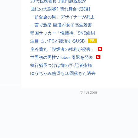
20代税務署員 1億円超脱税か
世紀の大誤審? 晴れ舞台で悲劇
「超合金の男」デザイナーが死去
一言で激昂 巨漢が女子高生殺害
韓国サッカー「性接待」SNS紛糾
注目 古いPCが復活するUSB
岸谷蘭丸「喫煙者の権利が侵害」
世界初の男性VTuber 引退を発表
執行猶予つけば御の字 記者指摘
ゆうちゃみ熱望も10回落ちた過去
©
livedoor