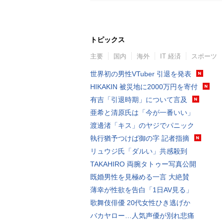
トピックス
主要
国内
海外
IT 経済
スポーツ
世界初の男性VTuber 引退を発表
HIKAKIN 被災地に2000万円を寄付
有吉「引退時期」について言及
亜希と清原氏は「今が一番いい」
渡邊渚「キス」のヤジでパニック
執行猶予つけば御の字 記者指摘
リュウジ氏「ダルい」共感殺到
TAKAHIRO 両腕タトゥー写真公開
既婚男性を見極める一言 大絶賛
薄幸が性欲を告白「1日AV見る」
歌舞伎俳優 20代女性ひき逃げか
バカヤロー…人気声優が別れ悲痛