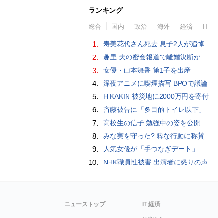
ランキング
総合
国内
政治
海外
経済
IT
1.
寿美花代さん死去 息子2人が追悼
2.
趣里 夫の密会報道で離婚決断か
3.
女優・山本舞香 第1子を出産
4.
深夜アニメに喫煙描写 BPOで議論
5.
HIKAKIN 被災地に2000万円を寄付
6.
斉藤被告に「多目的トイレ以下」
7.
高校生の信子 勉強中の姿を公開
8.
みな実を守った? 粋な行動に称賛
9.
人気女優が「手つなぎデート」
10.
NHK職員性被害 出演者に怒りの声
ニューストップ
IT 経済