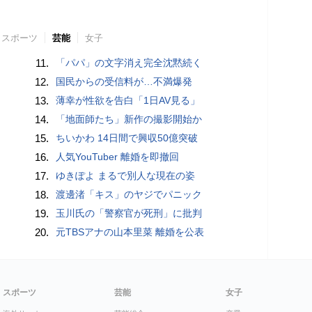
スポーツ
芸能
女子
11.
「パパ」の文字消え完全沈黙続く
12.
国民からの受信料が…不満爆発
13.
薄幸が性欲を告白「1日AV見る」
14.
「地面師たち」新作の撮影開始か
15.
ちいかわ 14日間で興収50億突破
16.
人気YouTuber 離婚を即撤回
17.
ゆきぽよ まるで別人な現在の姿
18.
渡邊渚「キス」のヤジでパニック
19.
玉川氏の「警察官が死刑」に批判
20.
元TBSアナの山本里菜 離婚を公表
スポーツ
芸能
女子