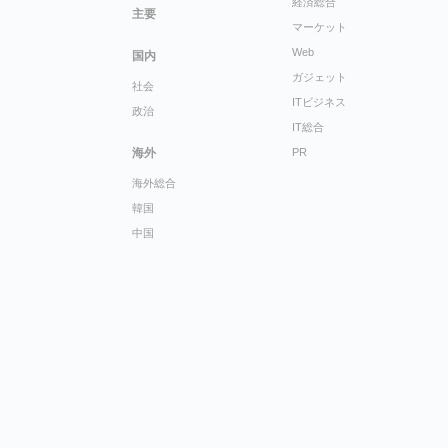
経済総合
主要
マーケット
Web
国内
ガジェット
社会
ITビジネス
政治
IT総合
海外
PR
海外総合
韓国
中国