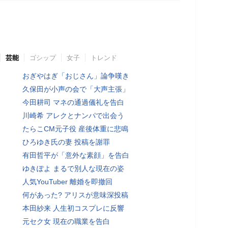
芸能
ゴシップ
女子
トレンド
おぎやはぎ「おじさん」論争嘆き
久保田が小声の会で「大声主張」
今田耕司 マネの通過儀礼を告白
川崎希 アレクとナンパで出会う
たらこCM元子役 産後体重に悲鳴
ひろゆき氏の妻 投稿を謝罪
有田哲平が「意外な素顔」を告白
ゆきぽよ まるで別人な現在の姿
人気YouTuber 離婚を即撤回
何があった? アリスが意味深投稿
本田紗来 人生初コスプレに反響
元セク女 現在の職業を告白