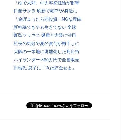
「ゆで太郎」の大卒初任給が衝撃
日産サクラ 刷新で軽EVが身近に
「金貯まったら即投資」NGな理由
新幹線できても生きてない 辛辣
新型プリウス 燃費と内装に注目
社長の気分で夏の賞与が梅干しに
大阪の一等地に廃墟化した商店街
ハイランダー 860万円で全国販売
田端氏 息子に「今は貯金せよ」