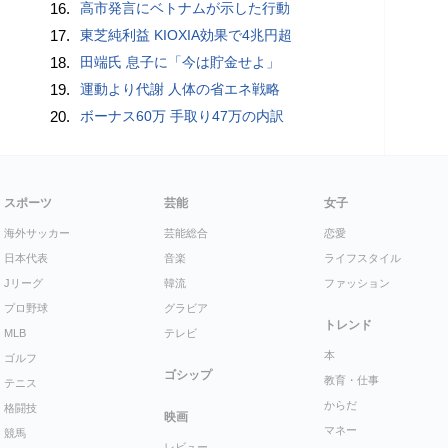
16.
高市発言にベトナムが示した行動
17.
東芝純利益 KIOXIA効果で4兆円超
18.
田端氏 息子に「今は貯金せよ」
19.
運動より代謝 人体の省エネ戦略
20.
ボーナス60万 手取り47万の内訳
スポーツ
芸能
女子
海外サッカー
芸能総合
恋愛
日本代表
音楽
ライフスタイル
Jリーグ
韓流
ファッション
プロ野球
グラビア
トレンド
MLB
テレビ
本
ゴルフ
ゴシップ
教育・仕事
テニス
からだ
格闘技
映画
マネー
競馬
レビュー