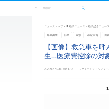
ニューストップ
IT 経済ニュース
経済総合ニュー
>
>
年末調整
部屋
家族
確定申告
国
【画像】救急車を呼
生...医療費控除の対象
2026年4月23日 9時40分
ファイナンシャルフィー
1