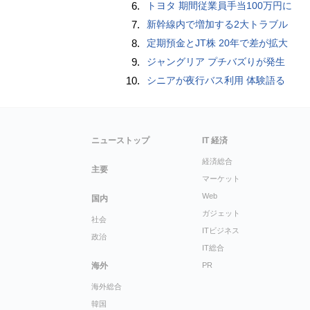
6.
トヨタ 期間従業員手当100万円に
7.
新幹線内で増加する2大トラブル
8.
定期預金とJT株 20年で差が拡大
9.
ジャングリア プチバズりが発生
10.
シニアが夜行バス利用 体験語る
ニューストップ
IT 経済
経済総合
主要
マーケット
Web
国内
ガジェット
社会
ITビジネス
政治
IT総合
海外
PR
海外総合
韓国