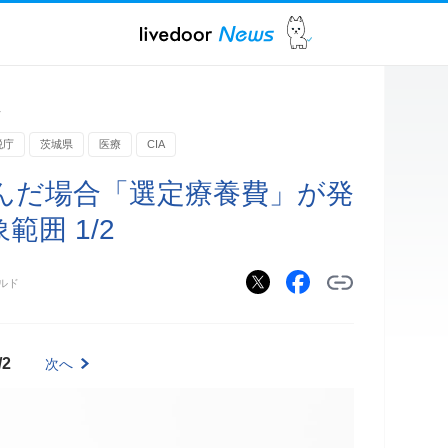
ス
税庁
茨城県
医療
CIA
んだ場合「選定療養費」が発
範囲 1/2
ルド
/2
次へ