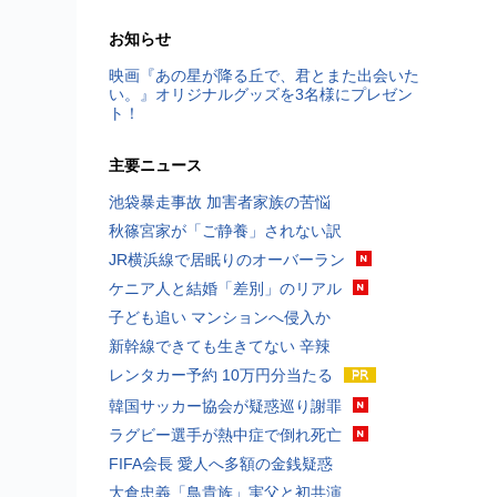
お知らせ
映画『あの星が降る丘で、君とまた出会いた
い。』オリジナルグッズを3名様にプレゼン
ト！
主要ニュース
池袋暴走事故 加害者家族の苦悩
秋篠宮家が「ご静養」されない訳
JR横浜線で居眠りのオーバーラン
ケニア人と結婚「差別」のリアル
子ども追い マンションへ侵入か
新幹線できても生きてない 辛辣
レンタカー予約 10万円分当たる
韓国サッカー協会が疑惑巡り謝罪
ラグビー選手が熱中症で倒れ死亡
FIFA会長 愛人へ多額の金銭疑惑
大倉忠義「鳥貴族」実父と初共演