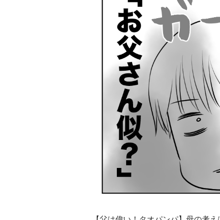
【父は偉い！タオパンパ】母の考え