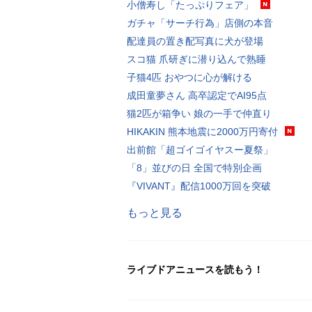
小僧寿し「たっぷりフェア」
ガチャ「サーチ行為」店側の本音
配達員の置き配写真に犬が登場
スコ猫 爪研ぎに潜り込んで熟睡
子猫4匹 おやつに心が解ける
成田童夢さん 高卒認定でAI95点
猫2匹が箱争い 娘の一手で仲直り
HIKAKIN 熊本地震に2000万円寄付
出前館「超ゴイゴイヤスー夏祭」
「8」並びの日 全国で特別企画
『VIVANT』配信1000万回を突破
もっと見る
ライブドアニュースを読もう！