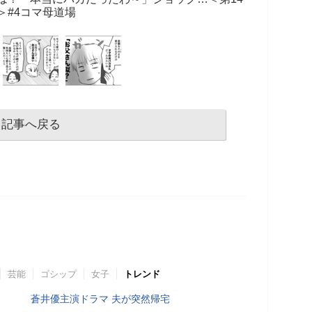
＞#4コマ母道場
記事へ戻る
芸能
ゴシップ
女子
トレンド
蒼井優主演ドラマ 夫が突然帰宅