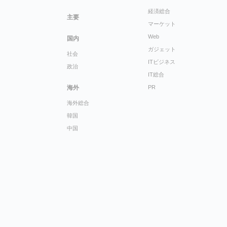
経済総合
主要
マーケット
Web
国内
ガジェット
社会
ITビジネス
政治
IT総合
海外
PR
海外総合
韓国
中国