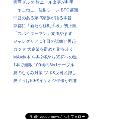
実写ゼルダ 故ニール出演が判明
「ヤニねこ」注射シーン BPO審議
中庭のある家 3家族が語る本音
京都に「新たな移動手段」初上陸
「スパイダーマン」旋風やまず
ジャングリア 1年目の試練と再起
カツセ 大企業を辞めた街を歩く
MAX鈴木 牛丼2杯から35杯への道
1本で無敵 100均の3in1ケーブル
夏のむくみ対策 ツボ&反射区押し
夏ドラは50代イケオジ俳優が席巻