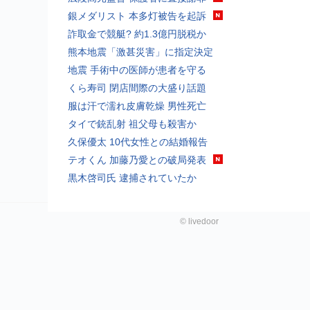
銀メダリスト 本多灯被告を起訴
詐取金で競艇? 約1.3億円脱税か
熊本地震「激甚災害」に指定決定
地震 手術中の医師が患者を守る
くら寿司 閉店間際の大盛り話題
服は汗で濡れ皮膚乾燥 男性死亡
タイで銃乱射 祖父母も殺害か
久保優太 10代女性との結婚報告
テオくん 加藤乃愛との破局発表
黒木啓司氏 逮捕されていたか
©
livedoor