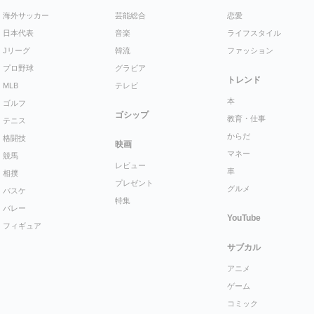
海外サッカー
芸能総合
恋愛
日本代表
音楽
ライフスタイル
Jリーグ
韓流
ファッション
プロ野球
グラビア
トレンド
MLB
テレビ
本
ゴルフ
ゴシップ
教育・仕事
テニス
からだ
格闘技
映画
マネー
競馬
レビュー
車
相撲
プレゼント
グルメ
バスケ
特集
バレー
YouTube
フィギュア
サブカル
アニメ
ゲーム
コミック