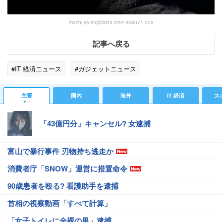
machi-ya-tinyblasta-start-938074-008
記事へ戻る
#IT 経済ニュース
#ガジェットニュース
主要
国内
海外
IT 経済
ス
「43億円分」キャンセル? 女逮捕
富山で暴行事件 刃物持ち逃走か
消費者庁「SNOW」運営に措置命令
90歳患者を殴る? 看護助手を逮捕
首相の視察動画「すべて計算」
「女子トイレに全裸の男」逮捕