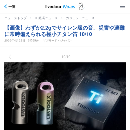
一覧
>
>
ニューストップ
IT 経済ニュース
ガジェットニュース
【画像】わずか2.2gでサイレン級の音。災害や遭難
に常時備えられる極小チタン笛 10/10
2026年4月22日 19時55分
ギズモード・ジャパン
10/10