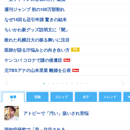
週刊ジャンプ 初の100万部割れ
なぜ14回も忌引申請 驚きの結末
ちいかわ新グッズ説明文に「闇」
敗れた札幌日大の振る舞いに注目
医師が語る汗悩みとの向き合い方
ケンコバ コロナで謎の後遺症
元TBSアナの山本里菜 離婚を公表
健康
芸能
ゴシップ
女子
トレンド
Y
アトピーで「汚い」扱いされ苦悩
認知症研究で「音」注目される