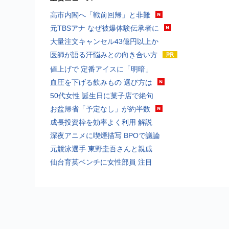
高市内閣へ「戦前回帰」と非難
元TBSアナ なぜ被爆体験伝承者に
大量注文キャンセル43億円以上か
医師が語る汗悩みとの向き合い方
値上げで 定番アイスに「明暗」
血圧を下げる飲みもの 選び方は
50代女性 誕生日に菓子店で絶句
お盆帰省「予定なし」が約半数
成長投資枠を効率よく利用 解説
深夜アニメに喫煙描写 BPOで議論
元競泳選手 東野圭吾さんと親戚
仙台育英ベンチに女性部員 注目