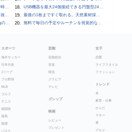
いため
18.
USB機器を最大24個接続できる円盤型24ポートUSBハブが登場
ダプタ
19.
最後の1枚まですぐ取れる。天然素材採用の「Ih Paperティッシュケース」
ly」
20.
無料で毎日の予定やルーチンを視覚的なブロック配置で把握しNextCloud・WebDAV・Obsidianなどで同期＆AI連携・歩数記録・専用Androidアプリ・StreamDeckの双方向完全連携も可能な「dayGLANCE」、アカウント登録不要でセルフホストも可能
スポーツ
芸能
女子
海外サッカー
芸能総合
恋愛
日本代表
音楽
ライフスタイル
Jリーグ
韓流
ファッション
プロ野球
グラビア
トレンド
MLB
テレビ
本
ゴルフ
ゴシップ
教育・仕事
テニス
からだ
格闘技
映画
マネー
競馬
レビュー
車
相撲
プレゼント
グルメ
バスケ