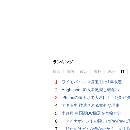
ランキング
総合
国内
政治
海外
経済
IT
1.
ワイモバイル 単身割引は1年限定
2.
Hughesnet 加入者激減し破産へ
3.
iPhoneの値上げで大注目！ 絶対に失敗しない「中古スマホ」の売り方＆
4.
デキる男 敬遠される意外な理由
5.
米政府 中国製DC機器を禁輸方針
6.
「マイナポイントの陣」はPayPayに軍配！ 燻製できちゃう鍋、グラスドーム
7.
「私たちはどんな色なのか？」を手作業でデータ分析して人間の肌の色を表現する新しい色空間を構築した「Inclusive Color S