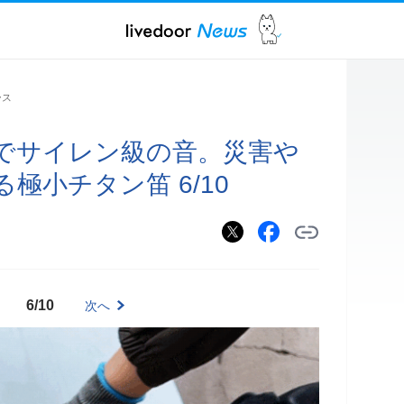
ース
gでサイレン級の音。災害や
極小チタン笛 6/10
6/10
次へ