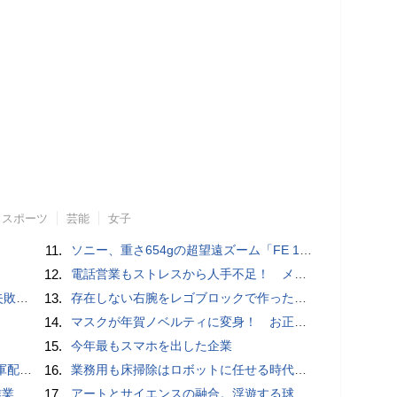
スポーツ
芸能
女子
11.
ソニー、重さ654gの超望遠ズーム「FE 100-400mm F5.6-8 OSS」 実売14万円前後
12.
電話営業もストレスから人手不足！ メンタルに心配ない会話AI 「Sakura TALK」が営業電話をかける時代がくる
買い方
13.
存在しない右腕をレゴブロックで作った少年ビルダーが登場
14.
マスクが年賀ノベルティに変身！ お正月特別パッケージの注文受付開始
15.
今年最もスマホを出した企業
クッカー
16.
業務用も床掃除はロボットに任せる時代が本格到来 ビルメンヒューマンフェア ＆ クリーンEXPO 2018
pace」
17.
アートとサイエンスの融合。浮遊する球体インテリア「Buda Ball(ブダボール)」