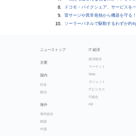
8.
ドコモ・バイクシェア、サービスを一時停止 不具合の復旧が見通せな
9.
雷サージや異常発熱から機器を守る！抜け止め仕様の3P-2P変換ア
10.
ソーラーパネルで駆動するわずか約4gの超軽量ドローン「CoulombF
ニューストップ
IT 経済
経済総合
主要
マーケット
Web
国内
ガジェット
社会
ITビジネス
政治
IT総合
海外
PR
海外総合
韓国
中国