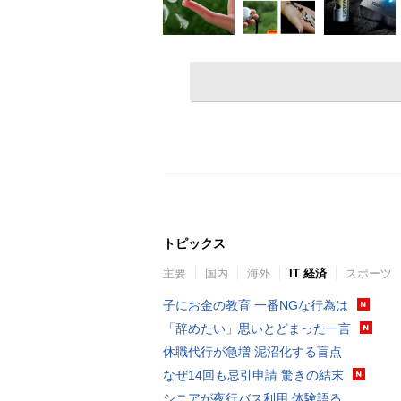
トピックス
主要
国内
海外
IT 経済
スポーツ
子にお金の教育 一番NGな行為は
「辞めたい」思いとどまった一言
休職代行が急増 泥沼化する盲点
なぜ14回も忌引申請 驚きの結末
シニアが夜行バス利用 体験語る