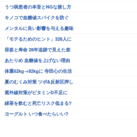
うつ病患者の本音とNGな接し方
キノコで血糖値スパイクを防ぐ
メンタルに良い影響を与える趣味
「モテるためのヒント」326人に
容姿と寿命 28年追跡で見えた差
あたりめ 血糖値を上げない理由
体重62kg→82kgに 寺田心の生活
夏のむくみ対策 ツボ&反射区押し
紫外線対策がビタミンD不足に
緑茶を飲むと死亡リスク低まる?
ヨーグルト いつ食べたらいい?