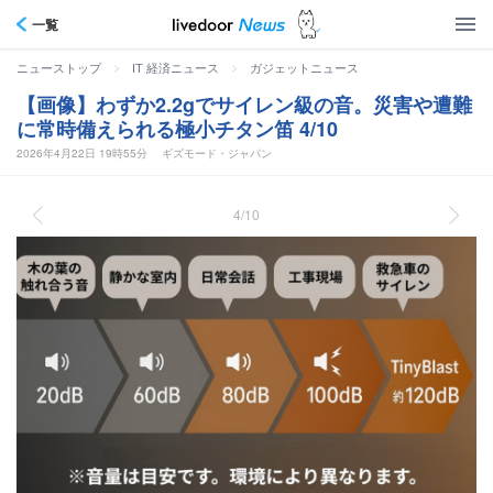
一覧
>
>
ニューストップ
IT 経済ニュース
ガジェットニュース
【画像】わずか2.2gでサイレン級の音。災害や遭難
に常時備えられる極小チタン笛 4/10
2026年4月22日 19時55分
ギズモード・ジャパン
4/10