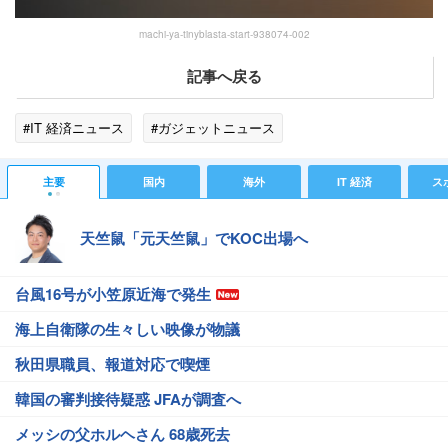
machi-ya-tinyblasta-start-938074-002
記事へ戻る
#IT 経済ニュース
#ガジェットニュース
主要
国内
海外
IT 経済
ス
天竺鼠「元天竺鼠」でKOC出場へ
台風16号が小笠原近海で発生
海上自衛隊の生々しい映像が物議
秋田県職員、報道対応で喫煙
韓国の審判接待疑惑 JFAが調査へ
メッシの父ホルヘさん 68歳死去