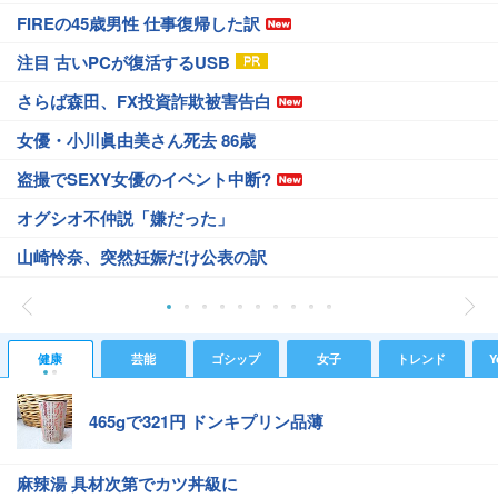
FIREの45歳男性 仕事復帰した訳
注目 古いPCが復活するUSB
さらば森田、FX投資詐欺被害告白
女優・小川眞由美さん死去 86歳
盗撮でSEXY女優のイベント中断?
オグシオ不仲説「嫌だった」
山崎怜奈、突然妊娠だけ公表の訳
健康
芸能
ゴシップ
女子
トレンド
Y
465gで321円 ドンキプリン品薄
麻辣湯 具材次第でカツ丼級に