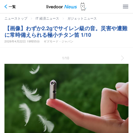
一覧
>
>
ニューストップ
IT 経済ニュース
ガジェットニュース
【画像】わずか2.2gでサイレン級の音。災害や遭難
に常時備えられる極小チタン笛 1/10
2026年4月22日 19時55分
ギズモード・ジャパン
1/10