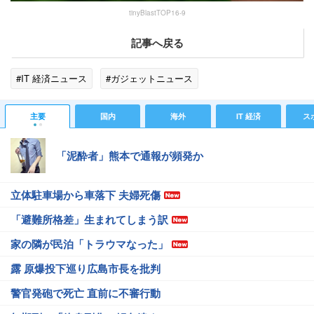
tinyBlastTOP16-9
記事へ戻る
#IT 経済ニュース
#ガジェットニュース
主要
国内
海外
IT 経済
ス
「泥酔者」熊本で通報が頻発か
立体駐車場から車落下 夫婦死傷
「避難所格差」生まれてしまう訳
家の隣が民泊「トラウマなった」
露 原爆投下巡り広島市長を批判
警官発砲で死亡 直前に不審行動