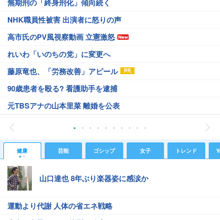
無期刑の「終身刑化」傾向続く
NHK職員性被害 出演者に怒りの声
高市氏のPV風視察動画 立憲激怒
れいわ「いのちの党」に変更へ
藤原竜也、「労務改善」アピール
90歳患者を殴る? 看護助手を逮捕
元TBSアナの山本里菜 離婚を公表
健康
芸能
ゴシップ
女子
トレンド
Y
山口達也 8年ぶり楽器姿に感涙か
運動より代謝 人体の省エネ戦略