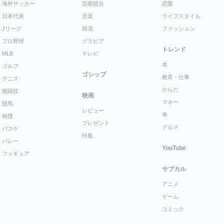
海外サッカー
芸能総合
恋愛
日本代表
音楽
ライフスタイル
Jリーグ
韓流
ファッション
プロ野球
グラビア
トレンド
MLB
テレビ
本
ゴルフ
ゴシップ
教育・仕事
テニス
からだ
格闘技
映画
マネー
競馬
レビュー
車
相撲
プレゼント
グルメ
バスケ
特集
バレー
YouTube
フィギュア
サブカル
アニメ
ゲーム
コミック