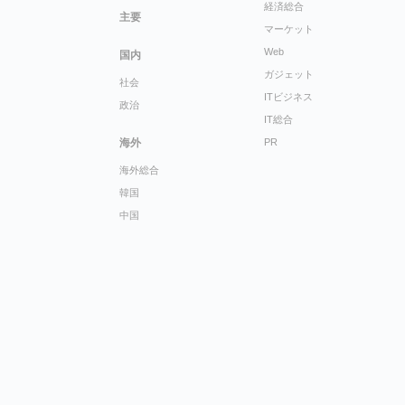
経済総合
主要
マーケット
Web
国内
ガジェット
社会
ITビジネス
政治
IT総合
海外
PR
海外総合
韓国
中国