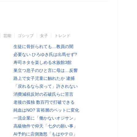
芸能
ゴシップ
女子
トレンド
生徒に骨折られても…教員の闇
必要ない ひろゆき氏は出馬せず?
寿司ネタを楽しめる水族館3館
巣立つ息子のひと言に母は…反響
路上で女子児童に触れたか 逮捕
「戻れるなら戻って」許されない
消費減税反対の石破氏らに苦言
老後の孤独 数百円で打破できる
純血はNO? 富裕層のペットに変化
一流企業に「働かないオジサン」
高級物件で仰天「七夕の願い事」
AI予約に店側激怒「もはやテロ」