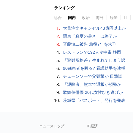
ランキング
総合
国内
政治
海外
経済
IT
1.
大量注文キャンセル43億円以上か
2.
関東「真夏の暑さ」は終了か
3.
斉藤慎二被告 懲役7年を求刑
4.
レストランで192人食中毒 静岡
5.
「避難所格差」生まれてしまう訳
6.
90歳患者を殴る? 看護助手を逮捕
7.
チェーンソーで父襲撃か 目撃談
8.
「泥酔者」熊本で通報が頻発か
9.
歌舞伎俳優 20代女性ひき逃げか
10.
茨城県「パスポート」発行を発表
ニューストップ
IT 経済