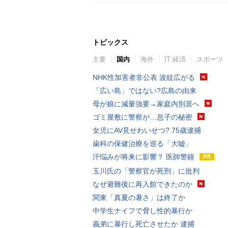
トピックス
主要
国内
海外
IT 経済
スポーツ
NHK性加害者非公表 波紋広がる
「広い島」ではない?広島の由来
母が娘に減量強要→家庭内別居へ
ゴミ屋敷に警察が…息子の秘密
女児にAV見せわいせつ? 75歳逮捕
歯科の保健治療を巡る「大嘘」
汗悩みが将来に影響？ 医師警鐘
玉川氏の「警察官が死刑」に批判
なぜ避難後に再入館できたのか
関東「真夏の暑さ」は終了か
中学生ナイフで脅し性的暴行か
義弟に暴行し死亡させたか 逮捕