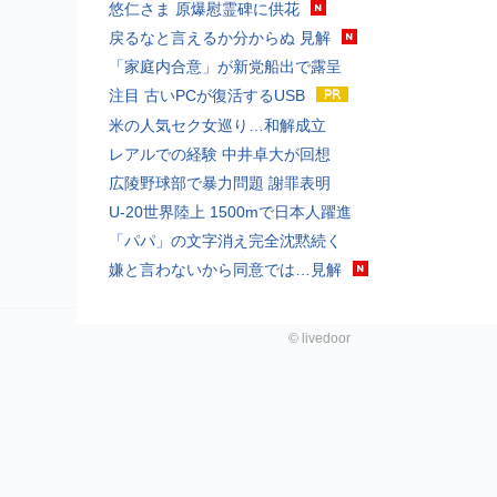
悠仁さま 原爆慰霊碑に供花
戻るなと言えるか分からぬ 見解
「家庭内合意」が新党船出で露呈
注目 古いPCが復活するUSB
米の人気セク女巡り…和解成立
レアルでの経験 中井卓大が回想
広陵野球部で暴力問題 謝罪表明
U-20世界陸上 1500mで日本人躍進
「パパ」の文字消え完全沈黙続く
嫌と言わないから同意では…見解
©
livedoor