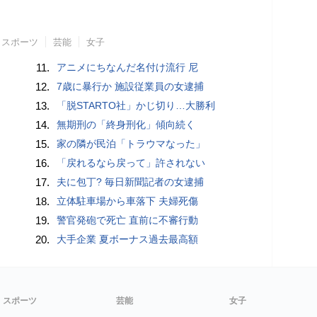
スポーツ
芸能
女子
11.
アニメにちなんだ名付け流行 尼
12.
7歳に暴行か 施設従業員の女逮捕
13.
「脱STARTO社」かじ切り…大勝利
14.
無期刑の「終身刑化」傾向続く
15.
家の隣が民泊「トラウマなった」
16.
「戻れるなら戻って」許されない
17.
夫に包丁? 毎日新聞記者の女逮捕
18.
立体駐車場から車落下 夫婦死傷
19.
警官発砲で死亡 直前に不審行動
20.
大手企業 夏ボーナス過去最高額
スポーツ
芸能
女子