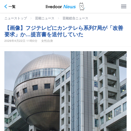
一覧
>
>
ニューストップ
芸能ニュース
芸能総合ニュース
【画像】フジテレビにカンテレら系列7局が「改善
要求」か…提言書を送付していた
2026年4月22日 11時0分
女性自身