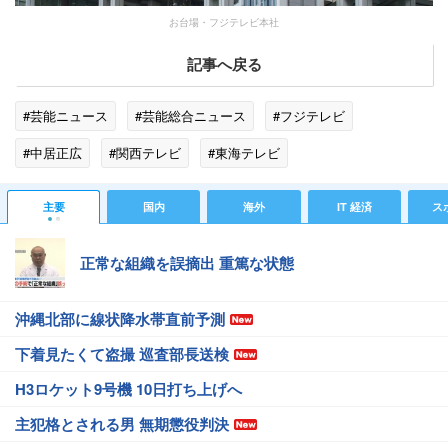
お台場・フジテレビ本社
記事へ戻る
#芸能ニュース
#芸能総合ニュース
#フジテレビ
#中居正広
#関西テレビ
#東海テレビ
#エンタメ・芸能ニュース
#ゴシップ
主要
国内
海外
IT 経済
ス
正常な組織を誤摘出 重篤な状態
沖縄北部に線状降水帯直前予測
下着見たくて盗撮 巡査部長送検
H3ロケット9号機 10日打ち上げへ
主犯格とされる男 無期懲役判決