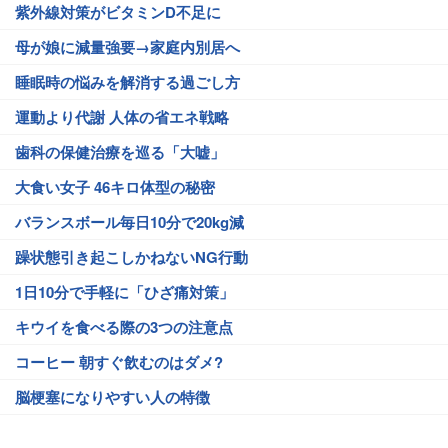
紫外線対策がビタミンD不足に
母が娘に減量強要→家庭内別居へ
睡眠時の悩みを解消する過ごし方
運動より代謝 人体の省エネ戦略
歯科の保健治療を巡る「大嘘」
大食い女子 46キロ体型の秘密
バランスボール毎日10分で20kg減
躁状態引き起こしかねないNG行動
1日10分で手軽に「ひざ痛対策」
キウイを食べる際の3つの注意点
コーヒー 朝すぐ飲むのはダメ?
脳梗塞になりやすい人の特徴