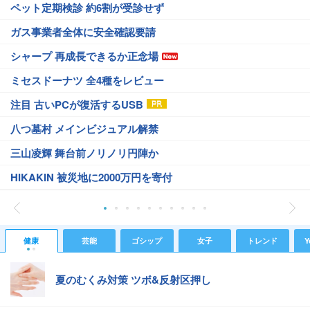
ペット定期検診 約6割が受診せず
ガス事業者全体に安全確認要請
シャープ 再成長できるか正念場
ミセスドーナツ 全4種をレビュー
注目 古いPCが復活するUSB
八つ墓村 メインビジュアル解禁
三山凌輝 舞台前ノリノリ円陣か
HIKAKIN 被災地に2000万円を寄付
健康
芸能
ゴシップ
女子
トレンド
Y
夏のむくみ対策 ツボ&反射区押し