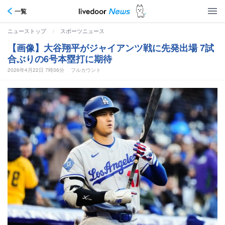
一覧
>
ニューストップ
スポーツニュース
【画像】大谷翔平がジャイアンツ戦に先発出場 7試
合ぶりの6号本塁打に期待
2026年4月22日 7時36分
フルカウント