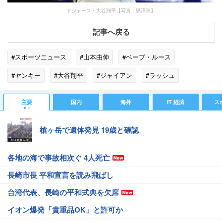
ドジャース・大谷翔平【写真：黒澤崇】
記事へ戻る
#スポーツニュース
#山本由伸
#ベーブ・ルース
#ヤンキー
#大谷翔平
#ジャイアン
#ラッシュ
#ドジャース
#シスコ
#レッドソックス
#ヤンキース
主要
国内
海外
IT 経済
ス
#オラクル
槍ヶ岳で遺体発見 19歳と確認
各地の海で事故相次ぐ 4人死亡
長崎市長 平和宣言を読み飛ばし
台湾代表、長崎の平和式典を欠席
イオン爆発「貴重品OK」と許可か