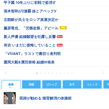
甲子園 10年ぶりに初戦で姿消す
張本智和が2連覇 妹とアベックV
北朝鮮が兵士をロシア派遣決定か
藤原竜也、「労務改善」アピール
新人声優 結婚願望を吐露し反響
有吉 いまだに後悔していること
「VIVANT」ラストで裏切り者判明
重岡大毅&濱田崇裕 結婚W発表
健康
芸能
ゴシップ
女子
トレンド
Y
医師が勧める 猫背解消の体操術