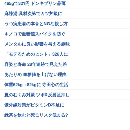
465gで321円 ドンキプリン品薄
麻辣湯 具材次第でカツ丼級に
うつ病患者の本音とNGな接し方
キノコで血糖値スパイクを防ぐ
メンタルに良い影響を与える趣味
「モテるためのヒント」326人に
容姿と寿命 28年追跡で見えた差
あたりめ 血糖値を上げない理由
体重62kg→82kgに 寺田心の生活
夏のむくみ対策 ツボ&反射区押し
紫外線対策がビタミンD不足に
緑茶を飲むと死亡リスク低まる?