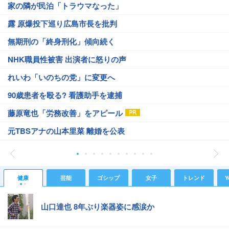
家の隣が民泊「トラウマなった」
露 原爆投下巡り広島市長を批判
無期刑の「終身刑化」傾向続く
NHK職員性被害 出演者に怒りの声
れいわ「いのちの党」に変更へ
90歳患者を殴る? 看護助手を逮捕
藤原竜也「労務改善」をアピール
元TBSアナの山本里菜 離婚を公表
健康
芸能
ゴシップ
女子
トレンド
Y
山口達也 8年ぶり楽器姿に感涙か