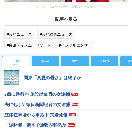
東京ディズニーリゾート（公式サイトより）
記事へ戻る
#芸能ニュース
#芸能総合ニュース
#東京ディズニーリゾート
#インフルエンサー
#エンタメ・芸能ニュース
主要
国内
海外
IT 経済
ス
関東「真夏の暑さ」は終了か
7歳に暴行か 施設従業員の女逮捕
夫に包丁? 毎日新聞記者の女逮捕
立体駐車場から車落下 夫婦死傷
「泥酔者」熊本で通報が頻発か