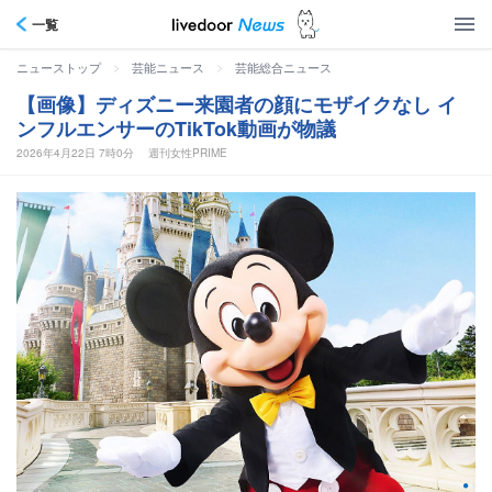
一覧
>
>
ニューストップ
芸能ニュース
芸能総合ニュース
【画像】ディズニー来園者の顔にモザイクなし イ
ンフルエンサーのTikTok動画が物議
2026年4月22日 7時0分
週刊女性PRIME