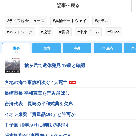
記事へ戻る
#ライフ総合ニュース
#高輪ゲートウェイ
#ホテル
#ネットワーク
#投資
#賃貸
#東京ドーム
#Suica
#不動産
#JR東日本
#伊藤忠商事
#ゲートウェイ
主要
国内
海外
IT 経済
ス
槍ヶ岳で遺体発見 19歳と確認
各地の海で事故相次ぐ 4人死亡
長崎市長 平和宣言を読み飛ばし
台湾代表、長崎の平和式典を欠席
イオン爆発「貴重品OK」と許可か
甲子園 10年ぶりに初戦で姿消す
張本智和が2連覇 妹とアベックV