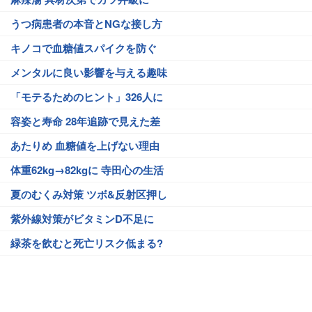
うつ病患者の本音とNGな接し方
キノコで血糖値スパイクを防ぐ
メンタルに良い影響を与える趣味
「モテるためのヒント」326人に
容姿と寿命 28年追跡で見えた差
あたりめ 血糖値を上げない理由
体重62kg→82kgに 寺田心の生活
夏のむくみ対策 ツボ&反射区押し
紫外線対策がビタミンD不足に
緑茶を飲むと死亡リスク低まる?