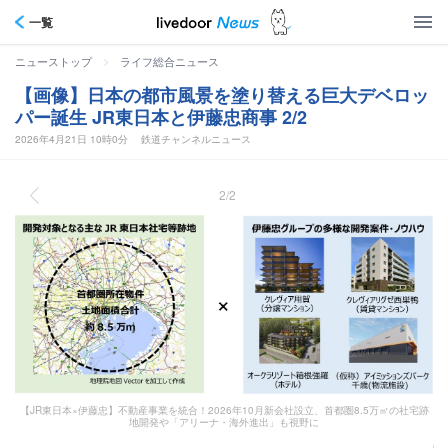
一覧
>
ニューストップ
ライフ総合ニュース
【画像】日本の都市風景を塗り替える巨大デベロッ
パー誕生 JR東日本と伊藤忠商事 2/2
2026年4月21日 10時0分
鉄道チャンネルニュース
2/2
【JR東日本×伊藤忠】不動産事業を統合！2026年10月新会社設立、首都圏8.5万㎡の社宅跡
地開発や「アリーナ・海外進出」も視野に