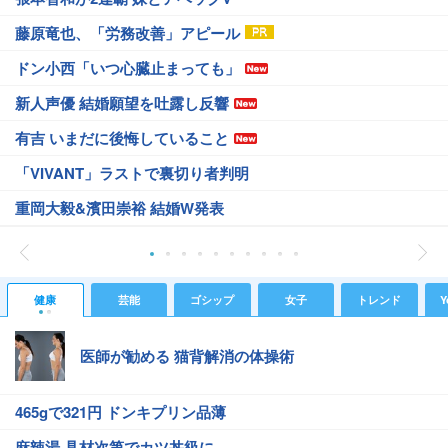
藤原竜也、「労務改善」アピール
ドン小西「いつ心臓止まっても」
新人声優 結婚願望を吐露し反響
有吉 いまだに後悔していること
「VIVANT」ラストで裏切り者判明
重岡大毅&濱田崇裕 結婚W発表
健康
芸能
ゴシップ
女子
トレンド
Y
医師が勧める 猫背解消の体操術
465gで321円 ドンキプリン品薄
麻辣湯 具材次第でカツ丼級に